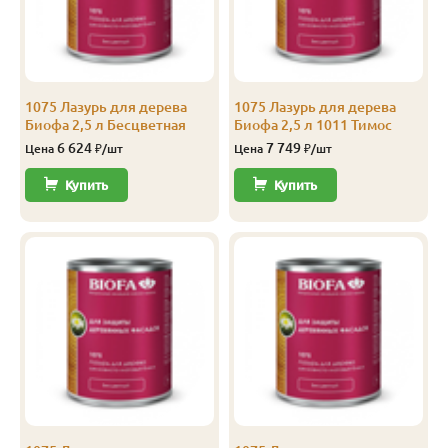
В-С
28
143
135
3.0
5
В-С
28
143
135
4.0
5
1075 Лазурь для дерева
1075 Лазурь для дерева
Биофа 2,5 л Бесцветная
Биофа 2,5 л 1011 Тимос
6 624
7 749
Цена
₽/шт
Цена
₽/шт
Сорт «В-С»
Купить
Купить