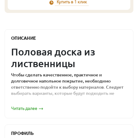
Купить в 1 клик
ОПИСАНИЕ
Половая доска из
лиственницы
Чтобы сделать качественное, практичное и
долговечное напольное покрытие, необходимо
ответственно подойти к выбору материалов. Следует
выбирать варианты, которые будут подходить не
только по цене, но и по надежности, практичности:
оптимальным решением станет половая доска из
Читать далее
лиственницы.
При условии выбора качественного материала и
правильно проведенных монтажных работах такая
ПРОФИЛЬ
доска прослужит долго и надежно, что