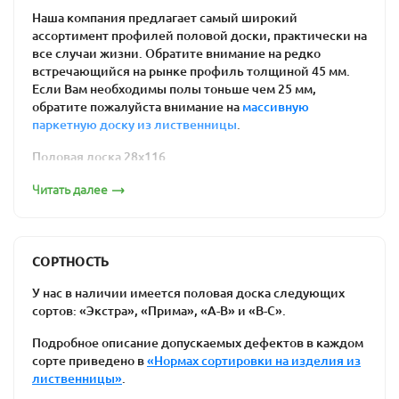
обуславливается ее улучшенными
Наша компания предлагает самый широкий
эксплуатационными характеристиками.
ассортимент профилей половой доски, практически на
все случаи жизни. Обратите внимание на редко
Особенности
встречающийся на рынке профиль толщиной 45 мм.
Если Вам необходимы полы тоньше чем 25 мм,
использования
обратите пожалуйста внимание на
массивную
паркетную доску из лиственницы
.
материала
Половая доска 28х116
Доска для пола изготавливается из лиственницы,
выросшей в экологически чистых регионах, что
Читать далее
гарантирует ее безопасность. Лиственница обладает
уникальной текстурой, которая создает неповторимый
внешний вид покрытия. Однако на этом достоинства
материала не заканчиваются.
СОРТНОСТЬ
Половая доска 28х143
Решение купить половую доску из лиственницы
У нас в наличии имеется половая доска следующих
поможет вам оценить все преимущества такого
сортов: «Экстра», «Прима», «А-В» и «В-С».
выбора:
Подробное описание допускаемых дефектов в каждом
устойчивость к влаге и температурным
сорте приведено в
«Нормах сортировки на изделия из
лиственницы»
.
перепадам;