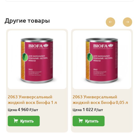
поверхности, позволяя дереву «дышать». Глубоко
пропитывает структуру дерева, обогощает его
высококачественными натуральными компонентами и
Другие товары
сохраняет естественную структуру и эластичость
поверхности. На обработанном покрытии слой воска
может приобретать типичный для льняного масла
медовый оттенок. Универсальный жидкий воск BIOFA
не следует применять на поверхностях, которые не
были предварительно подвергнуты грунтовке маслом,
иначе могут образоваться пятна!
Техническое руководство
2063 Универсальный
2063 Универсальный
жидкий воск Биофа 1 л
жидкий воск Биофа 0,05 л
4 960
1 022
Цена
₽/шт
Цена
₽/шт
Купить
Купить