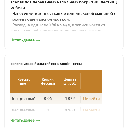
всех видов деревянных напольных покрытий, лестниц
мебели.
- Нанесение: кистью, тканью или дисковой машиной с
последующей располировкой.
- Расход: в один слой 90 кв.м/л, в зависимости от
впитывающей способности древесины, расход
продукта может отличаться от заявленного.
Читать далее
- Поверхность: шелковистая
- Цвет: Бесцветный, не колеруется
- Время высыхания: 16-24 часов
Универсальный жидкий воск для дерева BIOFA
Универсальный жидкий воск Биофа - цены
используется для покраски полов из дерева и пробки.
В его состав входят натуральные растительные масла
Краски:
Краски:
Цена за
и воски, без растворителей, гипоаллергенный,
цвет
фасовка
шт, руб.
эколочески чистый продукт. Продукт износостойкий,
устойчив к царапинам, антистатичен, грязе- и
водоотталкивающий, не «боится» высоких температур
Бесцветный
0.05
1 022
Перейти
( до 100°С).
Бесцветный
1
4 960
Перейти
Воск бесцветный, образует шелковисто-матовую
поверхность с «открытыми порами»: при окраске не
Читать далее
Бесцветный
10
45 522
Перейти
образует полимерной пленки на обрабатываемой