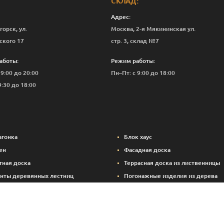
СКЛАД:
Адрес:
горск, ул.
Москва, 2-я Мякининская ул.
ского 17
стр. 3, склад №7
аботы:
Режим работы:
 9:00 до 20:00
Пн–Пт: с 9:00 до 18:00
9:30 до 18:00
агонка
Блок хаус
ен
Фасадная доска
тная доска
Террасная доска из лиственницы
нты деревянных лестниц
Погонажные изделия из дерева
вые панели
Вспомогательные материалы (кре
Брикетированный уголь