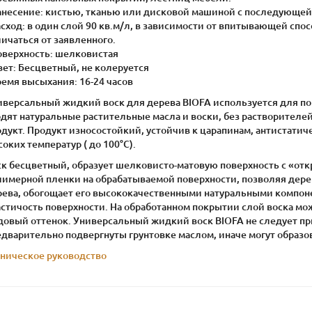
Нанесение: кистью, тканью или дисковой машиной с последующей
асход: в один слой 90 кв.м/л, в зависимости от впитывающей сп
ичаться от заявленного.
Поверхность: шелковистая
вет: Бесцветный, не колеруется
ремя высыхания: 16-24 часов
версальный жидкий воск для дерева BIOFA используется для покр
одят натуральные растительные масла и воски, без растворителе
дукт. Продукт износостойкий, устойчив к царапинам, антистатич
оких температур ( до 100°С).
ск бесцветный, образует шелковисто-матовую поверхность с «отк
лимерной пленки на обрабатываемой поверхности, позволяя дере
рева, обогощает его высококачественными натуральными компоне
астичость поверхности. На обработанном покрытии слой воска мо
довый оттенок. Универсальный жидкий воск BIOFA не следует пр
дварительно подвергнуты грунтовке маслом, иначе могут образов
хническое руководство