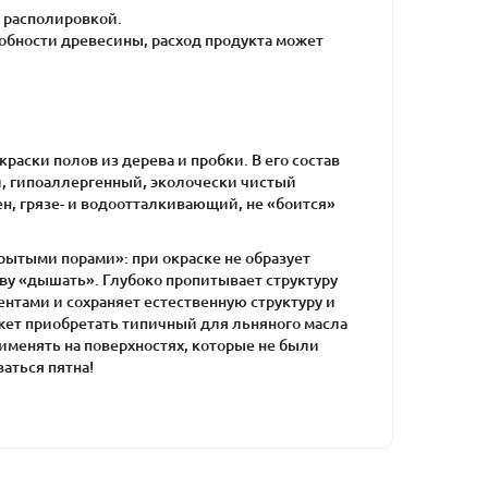
 располировкой.
особности древесины, расход продукта может
аски полов из дерева и пробки. В его состав
й, гипоаллергенный, эколочески чистый
ен, грязе- и водоотталкивающий, не «боится»
рытыми порами»: при окраске не образует
ву «дышать». Глубоко пропитывает структуру
нтами и сохраняет естественную структуру и
жет приобретать типичный для льняного масла
именять на поверхностях, которые не были
аться пятна!