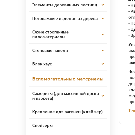
Элементы деревянных лестниц
- 
- Р
отл
Погонажные изделия из дерева
- 
- Ц
Сухие строганные
- В
пиломатериалы
Уни
вх
Стеновые панели
про
выс
Блок хаус
Во
по
Вспомогательные материалы
де
эл
Саморезы (для массивной доски
ме
и паркета)
пре
Те
Крепление для вагонки (кляймер)
Спейсеры