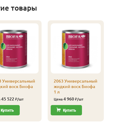
гие товары
3 Универсальный
2063 Универсальный
кий воск Биофа
жидкий воск Биофа
1 л
45 522
4 960
а
₽/шт
Цена
₽/шт
Купить
Купить