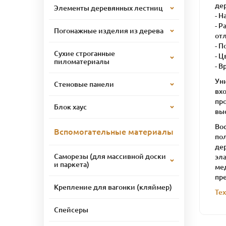
де
Элементы деревянных лестниц
- 
- Р
Погонажные изделия из дерева
отл
- 
Сухие строганные
- Ц
пиломатериалы
- В
Уни
Стеновые панели
вх
про
Блок хаус
выс
Во
Вспомогательные материалы
по
де
Саморезы (для массивной доски
эл
и паркета)
ме
пре
Крепление для вагонки (кляймер)
Те
Спейсеры