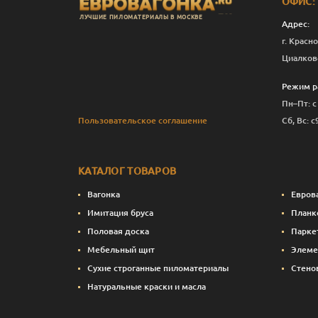
ОФИС:
ЛУЧШИЕ ПИЛОМАТЕРИАЛЫ В МОСКВЕ
Адрес:
г. Красно
Циалков
Режим р
Пн–Пт: с
Пользовательское соглашение
Сб, Вс: с
КАТАЛОГ ТОВАРОВ
Вагонка
Евров
Имитация бруса
Планк
Половая доска
Парке
Мебельный щит
Элеме
Сухие строганные пиломатериалы
Стено
Натуральные краски и масла