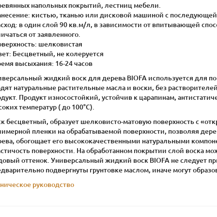
ревянных напольных покрытий, лестниц мебели.
Нанесение: кистью, тканью или дисковой машиной с последующей
асход: в один слой 90 кв.м/л, в зависимости от впитывающей сп
ичаться от заявленного.
Поверхность: шелковистая
вет: Бесцветный, не колеруется
ремя высыхания: 16-24 часов
версальный жидкий воск для дерева BIOFA используется для покр
одят натуральные растительные масла и воски, без растворителе
дукт. Продукт износостойкий, устойчив к царапинам, антистатич
оких температур ( до 100°С).
ск бесцветный, образует шелковисто-матовую поверхность с «отк
лимерной пленки на обрабатываемой поверхности, позволяя дере
рева, обогощает его высококачественными натуральными компоне
астичость поверхности. На обработанном покрытии слой воска мо
довый оттенок. Универсальный жидкий воск BIOFA не следует пр
дварительно подвергнуты грунтовке маслом, иначе могут образов
хническое руководство