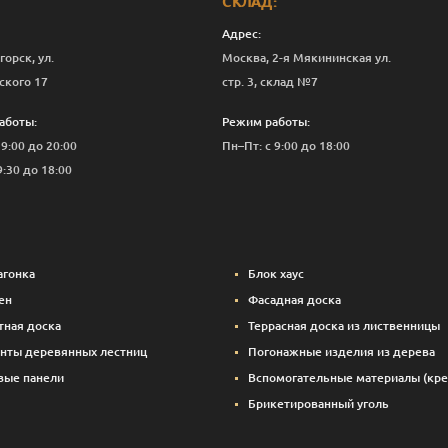
СКЛАД:
Адрес:
горск, ул.
Москва, 2-я Мякининская ул.
ского 17
стр. 3, склад №7
аботы:
Режим работы:
 9:00 до 20:00
Пн–Пт: с 9:00 до 18:00
9:30 до 18:00
агонка
Блок хаус
ен
Фасадная доска
тная доска
Террасная доска из лиственницы
нты деревянных лестниц
Погонажные изделия из дерева
вые панели
Вспомогательные материалы (кре
Брикетированный уголь