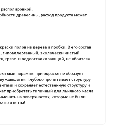
 располировкой.
особности древесины, расход продукта может
аски полов из дерева и пробки. В его состав
й, гипоаллергенный, эколочески чистый
ен, грязе- и водоотталкивающий, не «боится»
рытыми порами»: при окраске не образует
ву «дышать». Глубоко пропитывает структуру
нтами и сохраняет естественную структуру и
жет приобретать типичный для льняного масла
именять на поверхностях, которые не были
аться пятна!