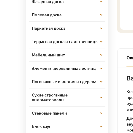
Фасадная доска
Половая доска
Паркетная доска
Террасная доска из лиственницы
Мебельный щит
Оп
Элементы деревянных лестниц
В
Погонажные изделия из дерева
Ко
Сухие строганные
пр
пиломатериалы
Бу
в 
Стеновые панели
Дос
вн
Блок хаус
мон