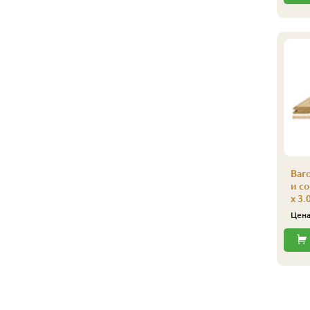
Ваг
и со
x 3.
Цен