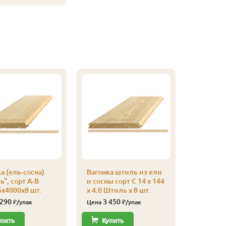
а (ель-сосна)
Вагонка штиль из ели
", сорт А-В
и сосны сорт С 14 x 144
х4000х8 шт.
x 4.0 Штиль x 8 шт.
 290
3 450
₽/упак
Цена
₽/упак
пить
Купить