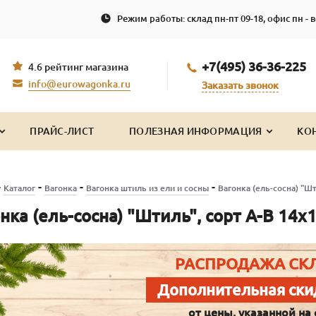
Режим работы: склад пн-пт 09-18, офис пн - в
+7(495) 36-36-225
4.6 рейтинг магазина
info@eurowagonka.ru
Заказать звонок
ПРАЙС-ЛИСТ
ПОЛЕЗНАЯ ИНФОРМАЦИЯ
КО
-
-
-
-
Каталог
Вагонка
Вагонка штиль из ели и сосны
Вагонка (ель-сосна) "Шт
нка (ель-сосна) "Штиль", сорт А-В 14х
РАСПРОДАЖА СК
Дополнительная ски
от цены, указанной на 