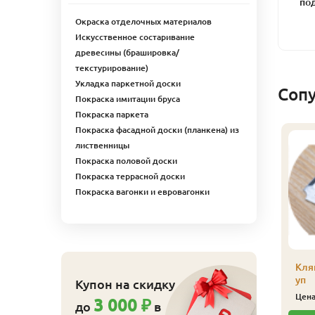
под
Окраска отделочных материалов
Искусственное состаривание
древесины (брашировка/
текстурирование)
Укладка паркетной доски
Соп
Покраска имитации бруса
Покраска паркета
Покраска фасадной доски (планкена) из
лиственницы
Покраска половой доски
Покраска террасной доски
Покраска вагонки и евровагонки
500 Цветное масло д/
8500 Цветное масло д/
Кля
нтерьера Color-Oill
интерьера Color-Oill
уп
Купон на скидку
иофа 2,5 л 8546 Венге
Биофа 2,5 л 8544
Цен
3 000 ₽
до
в
Бразильский дуб
14 756
ена
₽/шт