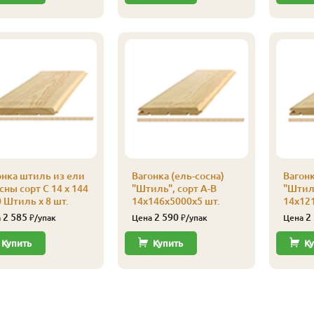
онка штиль из ели
Вагонка (ель-сосна)
Вагонк
сны сорт С 14 x 144
"Штиль", сорт А-В
"Штиль
0 Штиль x 8 шт.
14х146х5000х5 шт.
14х121
2 585
2 590
2
а
₽/упак
Цена
₽/упак
Цена
Купить
Купить
Ку