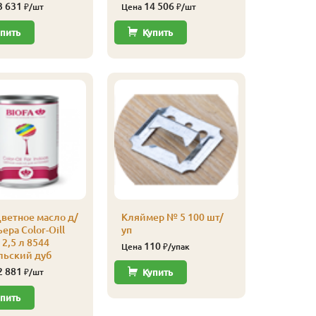
3 631
14 506
₽/шт
Цена
₽/шт
Купи
пить
Купить
Кляймер
усиленн
ветное масло д/
Кляймер № 5 100 шт/
540
Цена
ера Color-Oill
уп
2,5 л 8544
110
Цена
₽/упак
Купи
льский дуб
2 881
₽/шт
Купить
пить