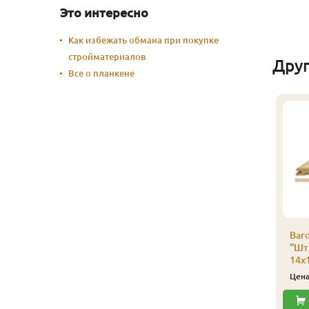
Это интересно
Как избежать обмана при покупке
стройматериалов
Дру
Все о планкене
Ваго
"Шти
14х
Цен