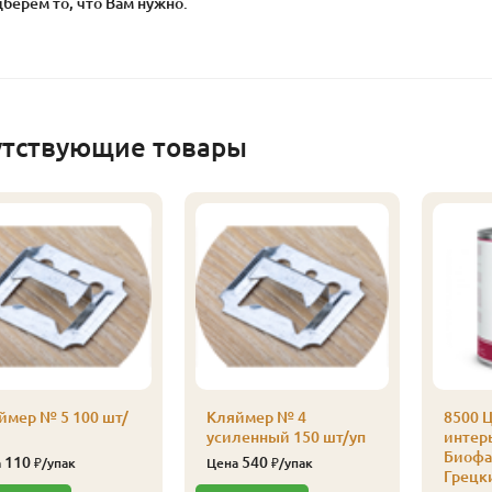
берем то, что Вам нужно.
утствующие товары
ймер № 5 100 шт/
Кляймер № 4
8500 Ц
усиленный 150 шт/уп
интерь
Биофа 
110
540
а
₽/упак
Цена
₽/упак
Грецк