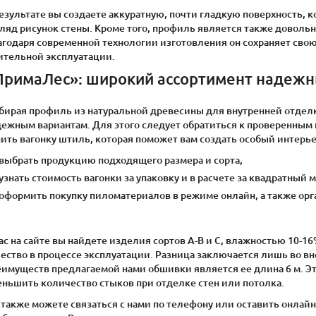
езультате вы создаете аккуратную, почти гладкую поверхность,
гляд рисунок стены. Кроме того, профиль является также довол
агодаря современной технологии изготовления он сохраняет сво
ительной эксплуатации.
ПримаЛес»: широкий ассортимент надеж
бирая профиль из натуральной древесины для внутренней отделк
дежным вариантам. Для этого следует обратиться к проверенным
ить вагонку штиль, которая поможет вам создать особый интерь
выбрать продукцию подходящего размера и сорта,
узнать стоимость вагонки за упаковку и в расчете за квадратный м
оформить покупку пиломатериалов в режиме онлайн, а также орг
ас на сайте вы найдете изделия сортов А-В и С, влажностью 10-
чество в процессе эксплуатации. Разница заключается лишь во 
еимуществ предлагаемой нами обшивки является ее длина 6 м. Э
еньшить количество стыков при отделке стен или потолка.
также можете связаться с нами по телефону или оставить онлайн