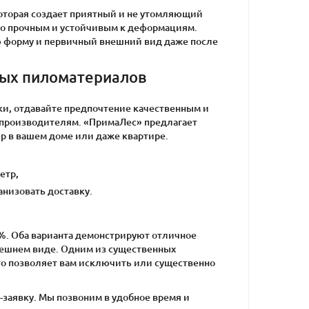
 которая создает приятный и не утомляющий
ьно прочным и устойчивым к деформациям.
ю форму и первичный внешний вид даже после
ных пиломатериалов
и, отдавайте предпочтение качественным и
 производителям. «ПримаЛес» предлагает
ер в вашем доме или даже квартире.
етр,
анизовать доставку.
16%. Оба варианта демонстрируют отличное
внешнем виде. Одним из существенных
то позволяет вам исключить или существенно
-заявку. Мы позвоним в удобное время и