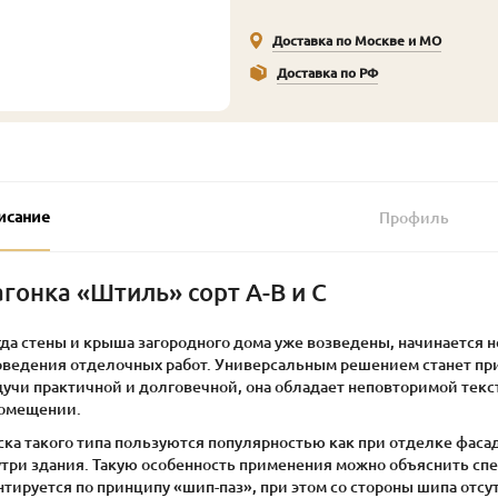
Доставка по Москве и МО
Доставка по РФ
исание
Профиль
агонка «Штиль» сорт A-B и С
гда стены и крыша загородного дома уже возведены, начинается 
оведения отделочных работ. Универсальным решением станет при
дучи практичной и долговечной, она обладает неповторимой текс
помещении.
ка такого типа пользуются популярностью как при отделке фасад
утри здания. Такую особенность применения можно объяснить с
тируется по принципу «шип-паз», при этом со стороны шипа отсу