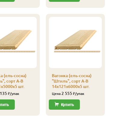
а (ель-сосна)
Вагонка (ель-сосна)
", сорт А-В
"Штиль", сорт А-В
х5000х5 шт.
14х121х6000х5 шт.
 135
2 555
₽/упак
Цена
₽/упак
пить
Купить