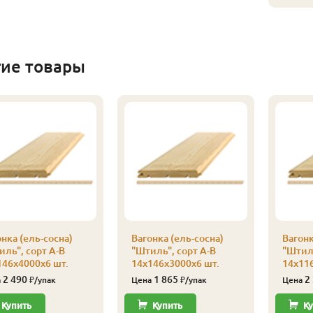
гие товары
нка (ель-сосна)
Вагонка (ель-сосна)
Вагонк
ль", сорт А-В
"Штиль", сорт А-В
"Штиль
146х4000х6 шт.
14х146х3000х6 шт.
14х116
2 490
1 865
2
а
₽/упак
Цена
₽/упак
Цена
Купить
Купить
Ку