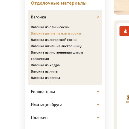
Отделочные материалы
Вагонка
Вагонка из ели и сосны
Вагонка штиль из ели и сосны
Вагонка из ангарской сосны
Вагонка штиль из лиственницы
Вагонка из лиственницы штиль
сращенная
Вагонка из кедра
Вагонка из липы
Вагонка из осины
Евровагонка
Имитация бруса
Планкен