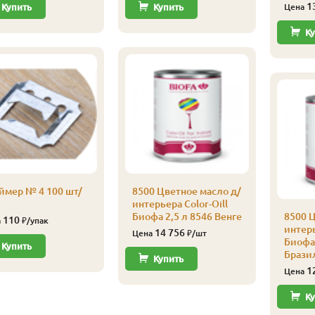
1
Купить
Купить
Цена
Ку
ймер № 4 100 шт/
8500 Цветное масло д/
интерьера Color-Oill
Биофа 2,5 л 8546 Венге
8500 Ц
110
а
₽/упак
интерь
14 756
Цена
₽/шт
Биофа 
Купить
Брази
Купить
1
Цена
Ку