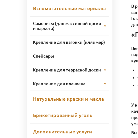
В р
Вспомогательные материалы
вз
Бл
Саморезы (для массивной доски
дл
и паркета)
«
Крепление для вагонки (кляймер)
Вы
на
Спейсеры
куп
Крепление для террасной доски
Крепление для планкена
Натуральные краски и масла
У н
ка
Брикетированный уголь
пр
ум
Дополнительные услуги
Вы 