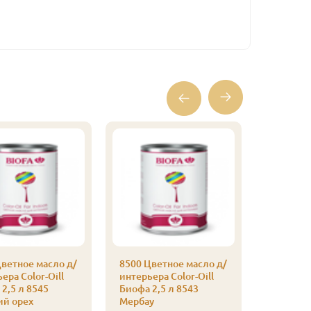
ветное масло д/
8500 Цветное масло д/
Кляймер
ера Color-Oill
интерьера Color-Oill
уп
2,5 л 8545
Биофа 2,5 л 8543
110
Цена
ий орех
Мербау