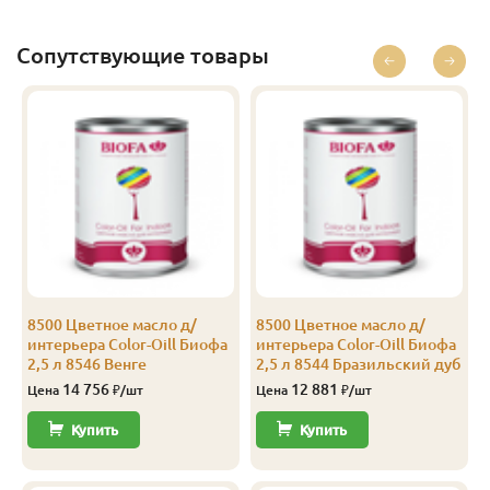
Экстра
16
94
88
2.5
10
Экстра
16
94
88
3.0
10
Сопутствующие товары
Экстра
16
94
88
4.0
10
Сорт B
8500 Цветное масло д/
8500 Цветное масло д/
интерьера Color-Oill Биофа
интерьера Color-Oill Биофа
2,5 л 8546 Венге
2,5 л 8544 Бразильский дуб
14 756
12 881
Цена
₽/шт
Цена
₽/шт
Купить
Купить