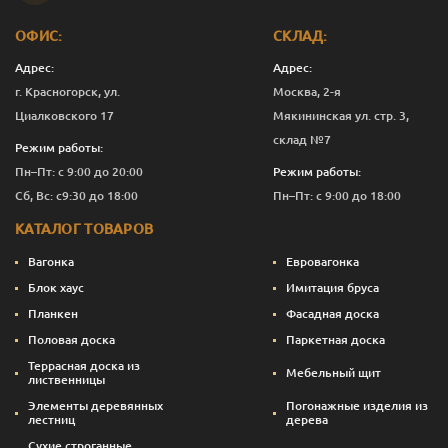
ОФИС:
СКЛАД:
Адрес:
Адрес:
г. Красногорск, ул.
Москва, 2-я
Циалковского 17
Мякининская ул. стр. 3,
склад №7
Режим работы:
Пн–Пт: с 9:00 до 20:00
Режим работы:
Сб, Вс: с9:30 до 18:00
Пн–Пт: с 9:00 до 18:00
КАТАЛОГ ТОВАРОВ
Вагонка
Евровагонка
Блок хаус
Имитация бруса
Планкен
Фасадная доска
Половая доска
Паркетная доска
Террасная доска из
Мебельный щит
лиственницы
Элементы деревянных
Погонажные изделия из
лестниц
дерева
Сухие строганные