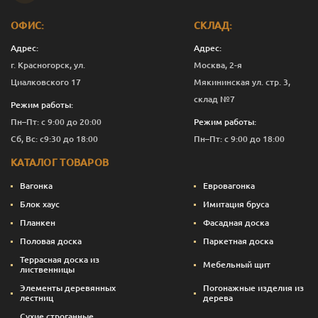
ОФИС:
СКЛАД:
Адрес:
Адрес:
г. Красногорск, ул.
Москва, 2-я
Циалковского 17
Мякининская ул. стр. 3,
склад №7
Режим работы:
Пн–Пт: с 9:00 до 20:00
Режим работы:
Сб, Вс: с9:30 до 18:00
Пн–Пт: с 9:00 до 18:00
КАТАЛОГ ТОВАРОВ
Вагонка
Евровагонка
Блок хаус
Имитация бруса
Планкен
Фасадная доска
Половая доска
Паркетная доска
Террасная доска из
Мебельный щит
лиственницы
Элементы деревянных
Погонажные изделия из
лестниц
дерева
Сухие строганные