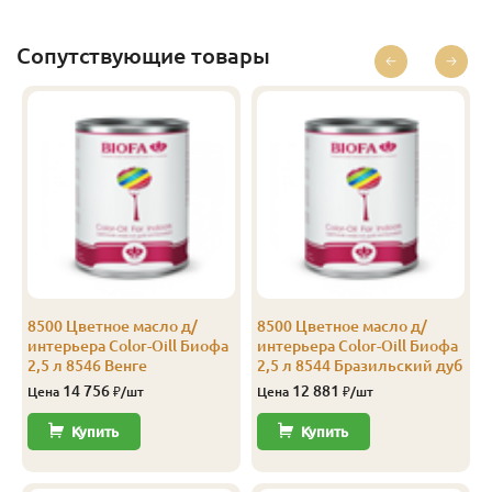
Экстра
16
94
88
2.5
10
Экстра
16
94
88
3.0
10
Сопутствующие товары
Экстра
16
94
88
4.0
10
Сорт B
8500 Цветное масло д/
8500 Цветное масло д/
интерьера Color-Oill Биофа
интерьера Color-Oill Биофа
2,5 л 8546 Венге
2,5 л 8544 Бразильский дуб
14 756
12 881
Цена
₽/шт
Цена
₽/шт
Купить
Купить