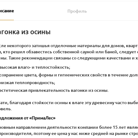
исание
Профиль
агонка из осины
сле некоторого затишья отделочные материалы для домов, кварти
, кто решил обзавестись собственной сауной или баней, следует
ины. Такие рекомендации связаны со следующими качествами и х
высокая влаго- и теплостойкость;
сохранение цвета, формы и гигиенических свойств в течение дол
низкая теплопроводность;
эстетическая привлекательность вагонки из осины.
ати, благодаря стойкости осины к влаге эту древесину часто вы
овель.
едложения от «ПримаЛес»
новным направлением деятельности компании более 15 лет являет
производителя, поэтому ее цена у нас ниже средней на рынке ст