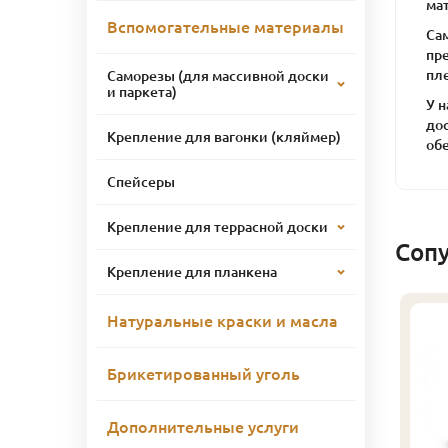
ма
Вспомогательные материалы
Са
пр
пл
Саморезы (для массивной доски
и паркета)
У н
дос
Крепление для вагонки (кляймер)
об
Спейсеры
Крепление для террасной доски
Соп
Крепление для планкена
Натуральные краски и масла
Брикетированный уголь
Дополнительные услуги