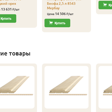
цкий орех
Биофа 2,5 л 8543
Ку
Мербау
13 631
а
₽/шт
14 506
Цена
₽/шт
Купить
Купить
гие товары