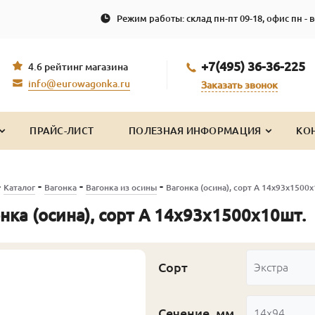
Режим работы: склад пн-пт 09-18, офис пн - в
+7(495) 36-36-225
4.6 рейтинг магазина
info@eurowagonka.ru
Заказать звонок
ПРАЙС-ЛИСТ
ПОЛЕЗНАЯ ИНФОРМАЦИЯ
КО
-
-
-
-
Каталог
Вагонка
Вагонка из осины
Вагонка (осина), сорт А 14х93х1500х
нка (осина), сорт А 14х93х1500х10шт.
Сорт
Экстра
Сечение, мм
14x94