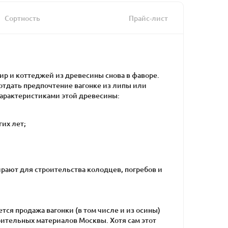
Сортность
Прайс-лист
р и коттеджей из древесины снова в фаворе.
 отдать предпочтение вагонке из липы или
арактеристиками этой древесины:
гих лет;
бирают для строительства колодцев, погребов и
ся продажа вагонки (в том числе и из осины)
роительных материалов Москвы. Хотя сам этот