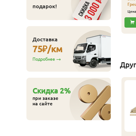
Гре
подарок!
110
ена
₽/упак
Купить
Цен
Купить
Доставка
75
₽/км
Подробнее
Дру
Cкидка
2
%
при заказе
на сайте