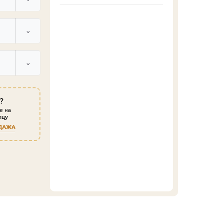
?
е на
ицу
ДАЖА