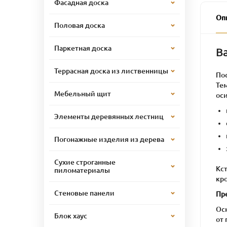
Фасадная доска
Оп
Половая доска
Паркетная доска
В
Террасная доска из лиственницы
По
Тем
Мебельный щит
ос
Элементы деревянных лестниц
Погонажные изделия из дерева
Сухие строганные
Кст
пиломатериалы
кр
Стеновые панели
Пр
Ос
Блок хаус
от 