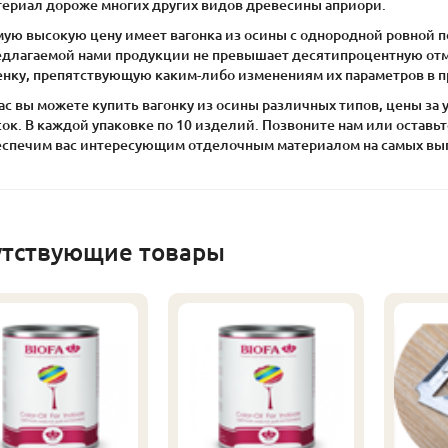
териал дороже многих других видов древесины априори.
мую высокую цену имеет вагонка из осины с однородной ровной п
едлагаемой нами продукции не превышает десятипроцентную отм
енку, препятствующую каким-либо изменениям их параметров в пр
ас вы можете купить вагонку из осины различных типов, цены за
ок. В каждой упаковке по 10 изделий. Позвоните нам или оставьт
еспечим вас интересующим отделочным материалом на самых вы
утствующие товары