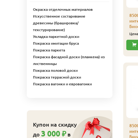
Окраска отделочных материалов
500 Цветное масло д/
Кляймер № 4 100 шт/
850
Искусственное состаривание
нтерьера Color-Oill
уп
инте
древесины (брашировка/
иофа 2,5 л 8543
Биоф
110
Цена
₽/упак
текстурирование)
ербау
Цен
Укладка паркетной доски
14 506
ена
₽/шт
Купить
Покраска имитации бруса
Покраска паркета
Купить
Покраска фасадной доски (планкена) из
лиственницы
Покраска половой доски
Покраска террасной доски
Покраска вагонки и евровагонки
Кляймер № 4
Купон на скидку
усиленный 150 шт/уп
850
ляймер № 5 100 шт/
инте
3 000 ₽
540
Цена
₽/упак
до
в
п
Биоф