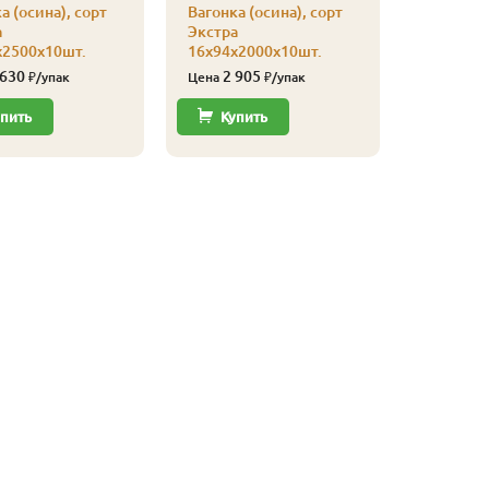
а (осина), сорт
Вагонка (осина), сорт
а
Экстра
х2500х10шт.
16х94х2000х10шт.
 630
2 905
₽/упак
Цена
₽/упак
пить
Купить