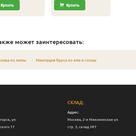
Купить
Купить
акже может заинтересовать:
онка из липы
Имитация бруса из ели и сосны
СКЛАД:
Адрес:
горск, ул.
Москва, 2-я Мякининская ул.
ского 17
стр. 3, склад №7