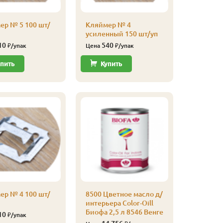
ер № 5 100 шт/
Кляймер № 4
8500 Цве
усиленный 150 шт/уп
интерьер
Биофа 2,
10
540
₽/упак
Цена
₽/упак
Грецкий
13 
пить
Купить
Цена
Купи
ер № 4 100 шт/
8500 Цветное масло д/
интерьера Color-Oill
Биофа 2,5 л 8546 Венге
8500 Цве
10
₽/упак
интерьер