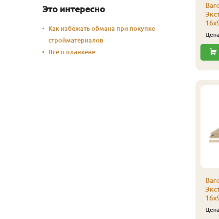
Ваго
Это интересно
Экс
16х
Как избежать обмана при покупке
Цен
стройматериалов
Все о планкене
Ваго
Экс
16х
Цен