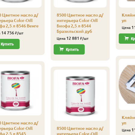
0 Цветное масло д/
8500 Цветное масло д/
Кляйм
рьера Color-Oill
интерьера Color-Oill
уп
а 2,5 л 8546 Венге
Биофа 2,5 л 8544
1
Цена
Бразильский дуб
14 756
а
₽/шт
12 881
Цена
₽/шт
Ку
Купить
Купить
Кляйм
0 Цветное масло д/
уп
рьера Color-Oill
8500 Цветное масло д/
1
Цена
а 2,5 л 8545
интерьера Color-Oill