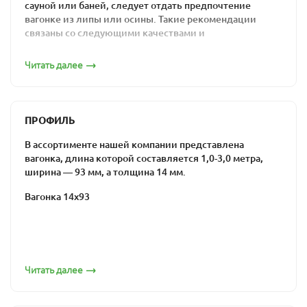
сауной или баней, следует отдать предпочтение
вагонке из липы или осины. Такие рекомендации
связаны со следующими качествами и
характеристиками этой древесины:
Читать далее
высокая влаго- и теплостойкость;
сохранение цвета, формы и гигиенических
свойств в течение долгих лет;
ПРОФИЛЬ
низкая теплопроводность;
эстетическая привлекательность вагонки из
В ассортименте нашей компании представлена
осины.
вагонка, длина которой составляется 1,0-3,0 метра,
Кстати, благодаря стойкости осины к влаге эту
ширина — 93 мм, а толщина 14 мм.
древесину часто выбирают для строительства
Вагонка 14х93
колодцев, погребов и кровель.
Предложения от «ПримаЛес»
Основным направлением деятельности компании
более 15 лет является продажа вагонки (в том числе и
Читать далее
из осины) от производителя, поэтому ее цена у нас
ниже средней на рынке строительных материалов
Москвы. Хотя сам этот материал дороже многих других