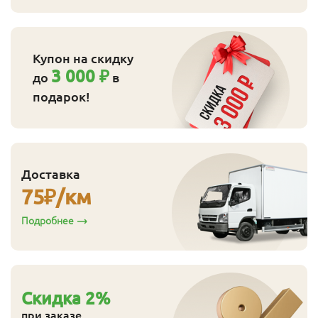
Купон на скидку
3 000 ₽
до
в
подарок!
Доставка
75
₽/км
Подробнее
Cкидка
2
%
при заказе