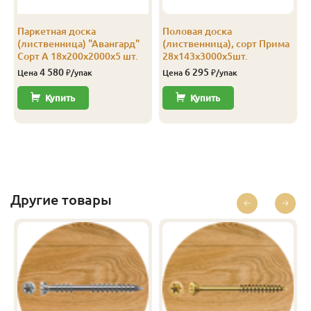
Паркетная доска
Половая доска
(лиственница) "Авангард"
(лиственница), сорт Прима
Сорт А 18х200х2000х5 шт.
28х143х3000х5шт.
4 580
6 295
Цена
₽/упак
Цена
₽/упак
Купить
Купить
Другие товары