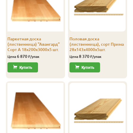
Саморез для
террасной
доски Spax
4.5x90
100
1 600
Перейти
4,5х90 Wirox
(100 шт./уп.)
Паркетная доска
Половая доска
(лиственница) "Авангард"
(лиственница), сорт Прима
Сорт А 18х200х3000х5 шт.
28х143х4000х5шт.
6 870
8 370
Цена
₽/упак
Цена
₽/упак
Купить
Купить