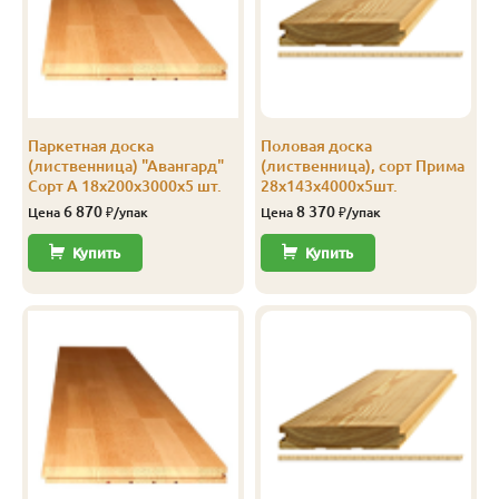
Саморез для
террасной
доски Spax
4.5x90
100
1 600
Перейти
4,5х90 Wirox
(100 шт./уп.)
Паркетная доска
Половая доска
(лиственница) "Авангард"
(лиственница), сорт Прима
Сорт А 18х200х3000х5 шт.
28х143х4000х5шт.
6 870
8 370
Цена
₽/упак
Цена
₽/упак
Купить
Купить