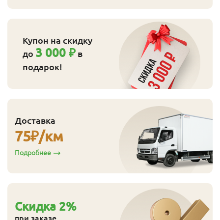
Купон на скидку
3 000 ₽
до
в
подарок!
Доставка
75
₽/км
Подробнее
Cкидка
2
%
при заказе