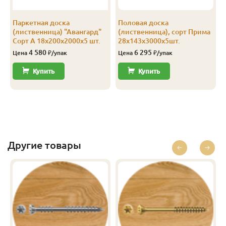
Паркетная доска
Половая доска
(лиственница) "Авангард"
(лиственница), сорт Прима
Сорт А 18х200х2000х5 шт.
28х143х3000х5шт.
4 580
6 295
Цена
₽/упак
Цена
₽/упак
Купить
Купить
Другие товары