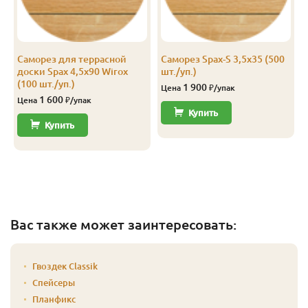
Саморез для террасной
Саморез Spax-S 3,5х35 (500
доски Spax 4,5х90 Wirox
шт./уп.)
(100 шт./уп.)
1 900
Цена
₽/упак
1 600
Цена
₽/упак
Купить
Купить
Вас также может заинтересовать:
Гвоздек Classik
Спейсеры
Планфикс