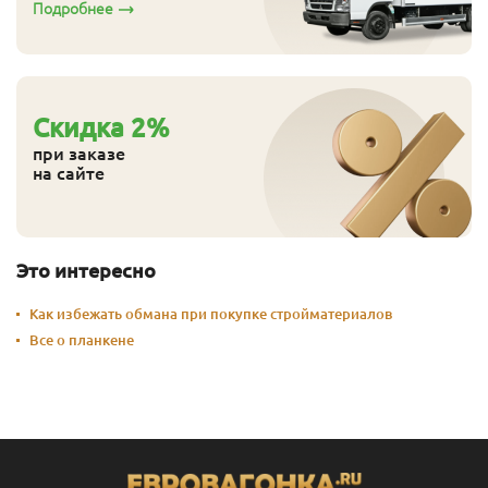
Подробнее
А
27
90
2.0
650
Перейти
А
27
90
2.1
685
Перейти
А
27
90
2.2
715
Перейти
Cкидка
2
%
А
27
90
2.3
750
Перейти
при заказе
на сайте
А
27
90
2.4
780
Перейти
А
27
90
2.5
815
Перейти
Это интересно
А
27
90
2.6
845
Перейти
Как избежать обмана при покупке стройматериалов
А
27
90
2.7
880
Перейти
Все о планкене
А
27
90
2.8
910
Перейти
А
27
90
2.9
945
Перейти
А
27
90
3.0
975
Перейти