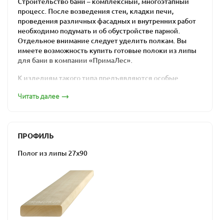
Строительство бани – комплексный, многоэтапный
процесс. После возведения стен, кладки печи,
проведения различных фасадных и внутренних работ
необходимо подумать и об обустройстве парной.
Отдельное внимание следует уделить полкам. Вы
имеете возможность купить готовые полоки из липы
для бани в компании «ПримаЛес».
К изделиям такого типа предъявляются особые
требования. Прежде всего речь идет об
Читать далее
использовании сортов древесины, которые
отличаются специфическими свойствами:
низкими показателями теплопроводности,
ПРОФИЛЬ
устойчивостью к влаге и значительным
температурным перепадам,
Полог из липы 27х90
высокой прочностью,
отсутствием смол в составе (или низким их
содержанием).
Всеми этими свойствами наделена древесина липы. В
компании «ПримаЛес» вы можете купить липовый
полок для сауны, который будет соответствовать всем