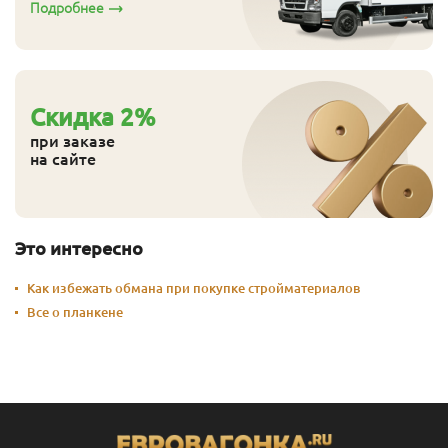
Подробнее
А
27
90
2.0
650
Перейти
А
27
90
2.1
685
Перейти
А
27
90
2.2
715
Перейти
Cкидка
2
%
А
27
90
2.3
750
Перейти
при заказе
на сайте
А
27
90
2.4
780
Перейти
А
27
90
2.5
815
Перейти
Это интересно
А
27
90
2.6
845
Перейти
Как избежать обмана при покупке стройматериалов
А
27
90
2.7
880
Перейти
Все о планкене
А
27
90
2.8
910
Перейти
А
27
90
2.9
945
Перейти
А
27
90
3.0
975
Перейти