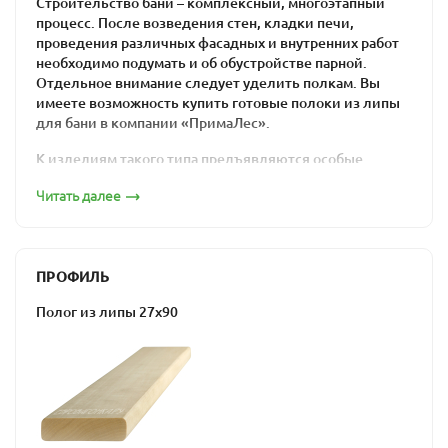
Строительство бани – комплексный, многоэтапный
процесс. После возведения стен, кладки печи,
проведения различных фасадных и внутренних работ
необходимо подумать и об обустройстве парной.
Отдельное внимание следует уделить полкам. Вы
имеете возможность купить готовые полоки из липы
для бани в компании «ПримаЛес».
К изделиям такого типа предъявляются особые
требования. Прежде всего речь идет об
Читать далее
использовании сортов древесины, которые
отличаются специфическими свойствами:
низкими показателями теплопроводности,
ПРОФИЛЬ
устойчивостью к влаге и значительным
температурным перепадам,
Полог из липы 27х90
высокой прочностью,
отсутствием смол в составе (или низким их
содержанием).
Всеми этими свойствами наделена древесина липы. В
компании «ПримаЛес» вы можете купить липовый
полок для сауны, который будет соответствовать всем