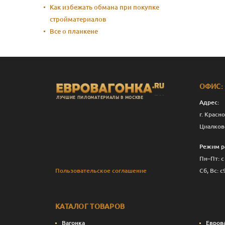
Как избежать обмана при покупке
стройматериалов
Все о планкене
ОФИС:
ЛУЧШИЕ ПИЛОМАТЕРИАЛЫ В МОСКВЕ
Адрес:
г. Красно
Циалков
Режим р
Пн–Пт: с
Пользовательское соглашение
Сб, Вс: с
КАТАЛОГ ТОВАРОВ
Вагонка
Евров