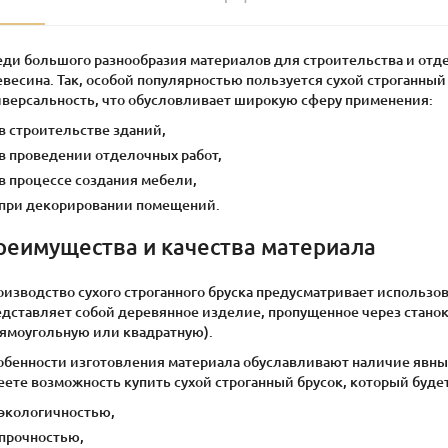
еди большого разнообразия материалов для строительства и отд
весина. Так, особой популярностью пользуется сухой строганный
иверсальность, что обусловливает широкую сферу применения:
в строительстве зданий,
в проведении отделочных работ,
в процессе создания мебели,
при декорировании помещений.
реимущества и качества материала
оизводство сухого строганного бруска предусматривает использо
едставляет собой деревянное изделие, пропущенное через станок
рямоугольную или квадратную).
обенности изготовления материала обуславливают наличие явны
ете возможность купить сухой строганный брусок, который будет
экологичностью,
прочностью,