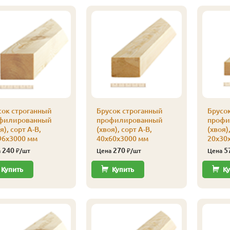
сок строганный
Брусок строганный
Брусо
филированный
профилированный
профи
я), сорт А-В,
(хвоя), сорт А-В,
(хвоя),
96х3000 мм
40х60х3000 мм
20х30
240
270
5
а
₽/шт
Цена
₽/шт
Цена
Купить
Купить
Ку