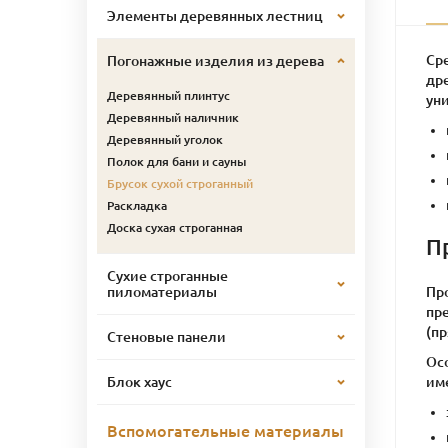
Элементы деревянных лестниц
Ср
Погонажные изделия из дерева
дре
Деревянный плинтус
ун
Деревянный наличник
Деревянный уголок
Полок для бани и сауны
Брусок сухой строганный
Раскладка
Доска сухая строганная
П
Сухие строганные
Пр
пиломатериалы
пр
(п
Стеновые панели
Ос
име
Блок хаус
Вспомогательные материалы