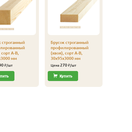
к строганный
Брусок строганный
Брусок 
лированный
профилированный
профили
 сорт А-В,
(хвоя), сорт А-В,
(хвоя), с
х3000 мм
30х95х3000 мм
30х50х3
90
270
175
₽/шт
Цена
₽/шт
Цена
пить
Купить
Купи