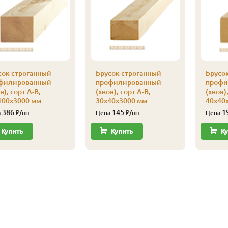
сок строганный
Брусок строганный
Брусо
филированный
профилированный
профи
я), сорт А-В,
(хвоя), сорт А-В,
(хвоя),
100х3000 мм
30х40х3000 мм
40х40
386
145
1
а
₽/шт
Цена
₽/шт
Цена
Купить
Купить
Ку