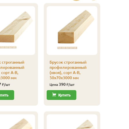
к строганный
Брусок строганный
Брусок 
лированный
профилированный
профили
 сорт А-В,
(хвоя), сорт А-В,
(хвоя), с
х3000 мм
50х70х3000 мм
50х50х3
7
390
295
₽/шт
Цена
₽/шт
Цена
пить
Купить
Купи