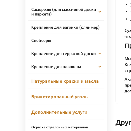
Саморезы (для массивной доски
и паркета)
Крепление для вагонки (кляймер)
Су
что
Спейсеры
П
Крепление для террасной доски
Мы
Ко
Крепление для планкена
стр
Ак
Натуральные краски и масла
пр
доп
Брикетированный уголь
Дополнительные услуги
Дру
Окраска отделочных материалов