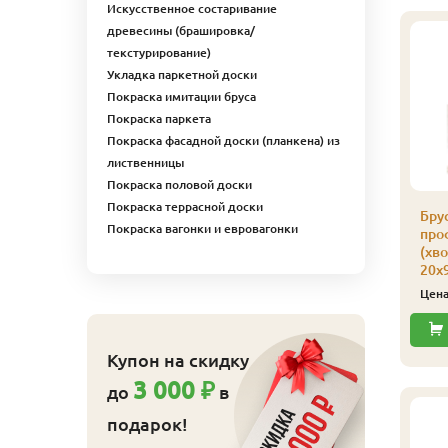
Искусственное состаривание
древесины (брашировка/
текстурирование)
Укладка паркетной доски
Покраска имитации бруса
Покраска паркета
Покраска фасадной доски (планкена) из
лиственницы
Покраска половой доски
Покраска террасной доски
русок строганный
Брусок строганный
Бру
Покраска вагонки и евровагонки
рофилированный
профилированный
про
хвоя), сорт А-В,
(хвоя), сорт А-В,
(хво
0х100х3000
40х50х3000 мм
20х
464
240
ена
₽/шт
Цена
₽/шт
Цен
Купить
Купить
Купон на скидку
3 000 ₽
до
в
подарок!