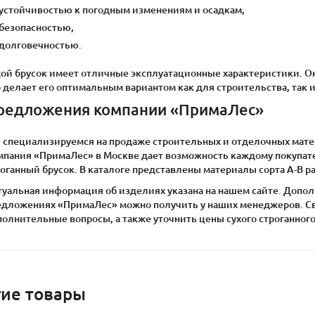
устойчивостью к погодным изменениям и осадкам,
безопасностью,
долговечностью.
хой брусок имеет отличные эксплуатационные характеристики. О
 делает его оптимальным вариантом как для строительства, так и
редложения компании «ПримаЛес»
 специализируемся на продаже строительных и отделочных матер
мпания «ПримаЛес» в Москве дает возможность каждому покупат
оганный брусок. В каталоге представлены материалы сорта А-В р
туальная информация об изделиях указана на нашем сайте. Допо
едложениях «ПримаЛес» можно получить у наших менеджеров. Свя
олнительные вопросы, а также уточнить цены сухого строганного
гие товары