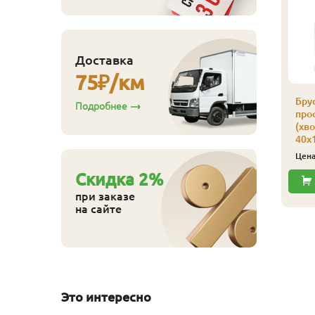
Доставка
75
₽/км
русок строганный
Бру
Подробнее
рофилированный
про
хвоя), сорт А-В,
(хво
0х40х3000 мм
40х
95
ена
₽/шт
Цен
Cкидка
2
%
Купить
при заказе
на сайте
Это интересно