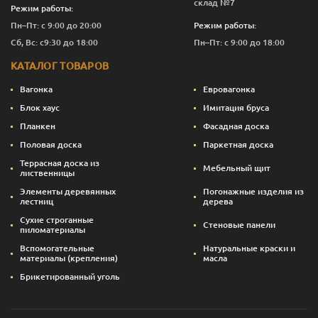
склад №7
Режим работы:
Пн–Пт: с 9:00 до 20:00
Режим работы:
Сб, Вс: с9:30 до 18:00
Пн–Пт: с 9:00 до 18:00
КАТАЛОГ ТОВАРОВ
Вагонка
Евровагонка
Блок хаус
Имитация бруса
Планкен
Фасадная доска
Половая доска
Паркетная доска
Террасная доска из
Мебельный щит
лиственницы
Элементы деревянных
Погонажные изделия из
лестниц
дерева
Сухие строганные
Стеновые панели
пиломатериалы
Вспомогательные
Натуральные краски и
материалы (крепления)
масла
Брикетированный уголь