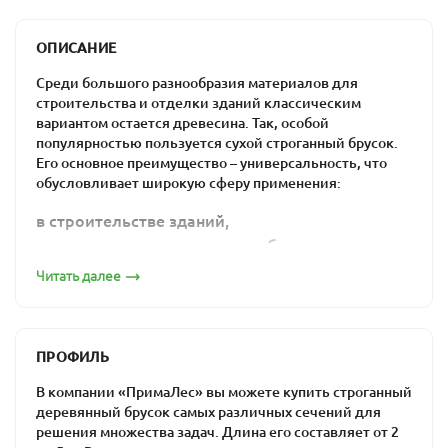
ОПИСАНИЕ
Среди большого разнообразия материалов для
строительства и отделки зданий классическим
вариантом остается древесина. Так, особой
популярностью пользуется сухой строганный брусок.
Его основное преимущество – универсальность, что
обусловливает широкую сферу применения:
в строительстве зданий,
в проведении отделочных работ,
в процессе создания мебели,
Читать далее
при декорировании помещений.
Преимущества и
качества материала
ПРОФИЛЬ
В компании «ПримаЛес» вы можете купить строганный
Производство сухого строганного бруска
деревянный брусок самых различных сечений для
предусматривает использование хвойных пород
решения множества задач. Длина его составляет от 2
дерева. Материал представляет собой деревянное