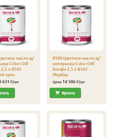
ветное масло д/
8500 Цветное масло д/
2043 Ма
ера Color-Oill
интерьера Color-Oill
для нар
2,5 л 8545
Биофа 2,5 л 8543
Биофа 2,
ий орех
Мербау
Садова
3 631
14 506
11 
₽/шт
Цена
₽/шт
Цена
пить
Купить
Купи