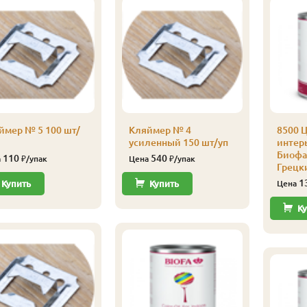
ймер № 5 100 шт/
Кляймер № 4
8500 Ц
усиленный 150 шт/уп
интерь
Биофа 
110
540
а
₽/упак
Цена
₽/упак
Грецк
1
Купить
Купить
Цена
Ку