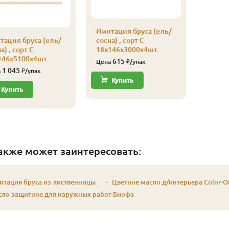
Имитация бруса (ель/
тация бруса (ель/
сосна) , сорт C
а) , сорт C
18х146х3000х4шт.
146х5100х4шт.
615
Цена
₽/упак
1 045
а
₽/упак
Купить
Купить
акже может заинтересовать:
итация бруса из лиственницы
Цветное масло д/интерьера Color-Oi
сло защитное для наружных работ Биофа