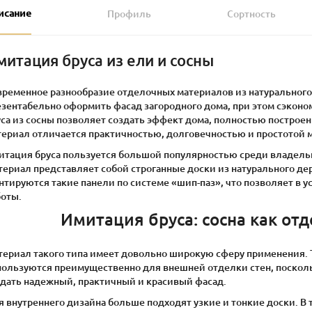
исание
Профиль
Сортность
митация бруса из ели и сосны
временное разнообразие отделочных материалов из натурального
езентабельно оформить фасад загородного дома, при этом сэконо
са из сосны позволяет создать эффект дома, полностью построен
териал отличается практичностью, долговечностью и простотой 
итация бруса пользуется большой популярностью среди владельц
териал представляет собой строганные доски из натурального де
нтируются такие панели по системе «шип-паз», что позволяет в
боты.
Имитация бруса: сосна как о
териал такого типа имеет довольно широкую сферу применения. 
пользуются преимущественно для внешней отделки стен, посколь
здать надежный, практичный и красивый фасад.
 внутреннего дизайна больше подходят узкие и тонкие доски. В 