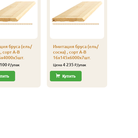
ия бруса (ель/
Имитация бруса (ель/
, сорт А-В
сосна) , сорт А-В
6х4000х5шт.
16х145х6000х7шт.
 100
4 235
₽/упак
Цена
₽/упак
пить
Купить