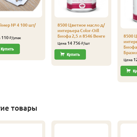
ймер № 4 100 шт/
8500 Цветное масло д/
интерьера Color-Oill
Биофа 2,5 л 8546 Венге
8500 Ц
110
а
₽/упак
интерь
14 756
Цена
₽/шт
Биофа 
Купить
Брази
Купить
1
Цена
Ку
гие товары