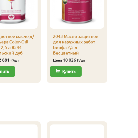
ветное масло д/
2043 Масло защитное
2043 Ма
ера Color-Oill
для наружных работ
для нар
2,5 л 8544
Биофа 2,5 л
Биофа 2,
льский дуб
Бесцветный
Красное
2 881
10 026
11 
₽/шт
Цена
₽/шт
Цена
пить
Купить
Купи