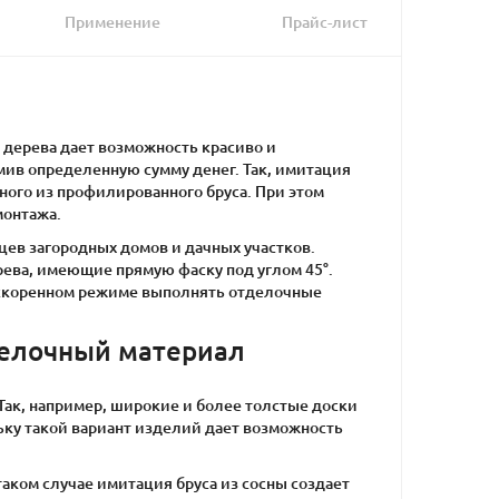
Применение
Прайс-лист
 дерева дает возможность красиво и
мив определенную сумму денег. Так, имитация
ного из профилированного бруса. При этом
монтажа.
ев загородных домов и дачных участков.
рева, имеющие прямую фаску под углом 45°.
 ускоренном режиме выполнять отделочные
тделочный материал
Так, например, широкие и более толстые доски
ку такой вариант изделий дает возможность
таком случае имитация бруса из сосны создает