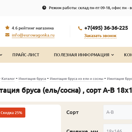
Режим работы: склад пн-пт 09-18, офис пн - в
+7(495) 36-36-225
4.6 рейтинг магазина
info@eurowagonka.ru
Заказать звонок
ПРАЙС-ЛИСТ
ПОЛЕЗНАЯ ИНФОРМАЦИЯ
КО
-
-
-
-
Каталог
Имитация бруса
Имитация бруса из ели и сосны
Имитация бруса
ация бруса (ель/сосна) , сорт А-В 18
Сорт
А-В
Скидка 25%
Сечение, мм
18x146