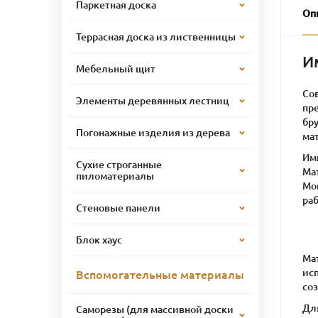
Паркетная доска
Оп
Террасная доска из лиственницы
И
Мебельный щит
Со
Элементы деревянных лестниц
пр
бру
Погонажные изделия из дерева
ма
Им
Сухие строганные
Ма
пиломатериалы
Мо
ра
Стеновые панели
Блок хаус
Ма
ис
Вспомогательные материалы
со
Для
Саморезы (для массивной доски