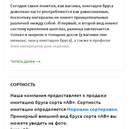
участков. Материал представляет собой строганные
Сегодня такие понятия, как вагонка, имитация бруса
доски из натурального дерева, имеющие прямую
довольно часто употребляются как равнозначные,
фаску под углом 45°. Монтируются такие панели по
поскольку материалы не имеют принципиальных
системе «шип-паз», что позволяет в ускоренном
различий между собой. И первый, и второй вид имеют
режиме выполнять отделочные работы.
систему крепления шип-паз, разница заключается
только в ширине и толщине досок (у вагонки они
Имитация бруса: сосна как
меньше, чем у имитации бруса), а также в профиле
отделочный материал
этих материалов для отделки.
Имитация бруса из ели и сосны 16х143
Материал такого типа имеет довольно широкую сферу
Читать далее
применения. Так, например, широкие и более толстые
доски используются преимущественно для внешней
отделки стен, поскольку такой вариант изделий дает
возможность создать надежный, практичный и
СОРТНОСТЬ
красивый фасад.
Наша компания предоставляет к продаже
Имитация бруса из ели и сосны 20х146
Для внутреннего дизайна больше подходят узкие и
имитацию бруса сорта «АВ». Сортность
тонкие доски. В таком случае имитация бруса из сосны
имитации определяется
Нормами сортировки
.
создает мягкий, приятный и уютный интерьер
Примерный внешний вид бруса сорта «АВ» вы
помещения.
можете увидеть на фото.
Практичность и простота монтажа – далеко не