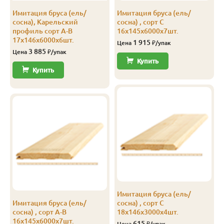
Имитация бруса (ель/
Имитация бруса (ель/
сосна), Карельский
сосна) , сорт С
профиль сорт А-В
16х145х6000х7шт.
17х146х6000х6шт.
1 915
Цена
₽/упак
3 885
Цена
₽/упак
Купить
Купить
Имитация бруса (ель/
Имитация бруса (ель/
сосна) , сорт C
сосна) , сорт А-В
18х146х3000х4шт.
16х145х6000х7шт.
615
Цена
₽/упак