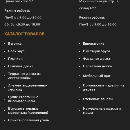
Циалковского 17
Мякининская ул. стр. 3,
склад №7
Режим работы:
Пн–Пт: с 9:00 до 20:00
Режим работы:
Сб, Вс: с9:30 до 18:00
Пн–Пт: с 9:00 до 18:00
КАТАЛОГ ТОВАРОВ
Вагонка
Евровагонка
Блок хаус
Имитация бруса
Планкен
Фасадная доска
Половая доска
Паркетная доска
Террасная доска из
Мебельный щит
лиственницы
Элементы деревянных
Погонажные изделия из
лестниц
дерева
Сухие строганные
Стеновые панели
пиломатериалы
Вспомогательные
Натуральные краски и
материалы (крепления)
масла
Брикетированный уголь