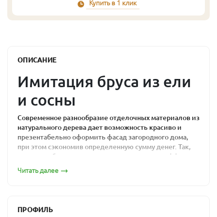
Купить в 1 клик
ОПИСАНИЕ
Имитация бруса из ели
и сосны
Современное разнообразие отделочных материалов из
натурального дерева дает возможность красиво и
презентабельно оформить фасад загородного дома,
при этом сэкономив определенную сумму денег. Так,
имитация бруса из сосны позволяет создать эффект
дома, полностью построенного из профилированного
Читать далее
бруса. При этом материал отличается практичностью,
долговечностью и простотой монтажа.
Имитация бруса пользуется большой популярностью
ПРОФИЛЬ
среди владельцев загородных домов и дачных