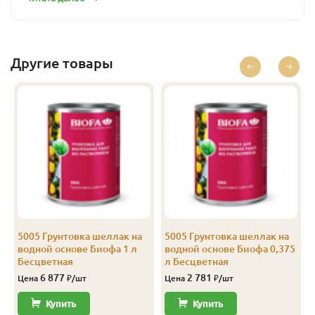
Бесцветный
1
6 877
Перейти
Бесцветный
2.5
16 322
Перейти
Другие товары
5005 Грунтовка шеллак на
5005 Грунтовка шеллак на
водной основе Биофа 1 л
водной основе Биофа 0,375
Бесцветная
л Бесцветная
6 877
2 781
Цена
₽/шт
Цена
₽/шт
Купить
Купить