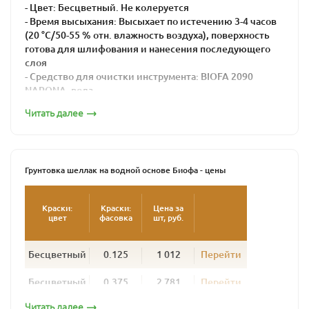
- Цвет: Бесцветный. Не колеруется
- Время высыхания: Высыхает по истечению 3-4 часов
(20 °С/50-55 % отн. влажность воздуха), поверхность
готова для шлифования и нанесения последующего
слоя
- Средство для очистки инструмента: BIOFA 2090
NAPONA, вода
Читать далее
Бесцветная, водоразбавляемая грунтовка для
внутренних работ из натуральных материалов на
основе шеллака. Без запаха. Обладает высокой
скоростью высыхания, не меняет естественного
оттенка древесины. Грунтовка насыщает дерево,
Грунтовка шеллак на водной основе Биофа - цены
создает равномерно впитывающую основу. Идеальный
вариант для обработки лиственных пород дерева,
Краски:
Краски:
Цена за
содержащих дубильную кислоту, а также тропических
цвет
фасовка
шт, руб.
пород древесины. Особенно хорошо подходит для
внутренней поверхности шкафов и выдвижных
ящиков.
Бесцветный
0.125
1 012
Перейти
Техническое руководство
Бесцветный
0.375
2 781
Перейти
Читать далее