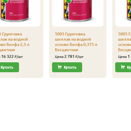
5 Грунтовка
5005 Грунтовка
5005 Г
лак на водной
шеллак на водной
шелла
ове Биофа 2,5 л
основе Биофа 0,375 л
основе
цветная
Бесцветная
Бесцв
16 322
2 781
1
а
₽/шт
Цена
₽/шт
Цена
Купить
Купить
Ку