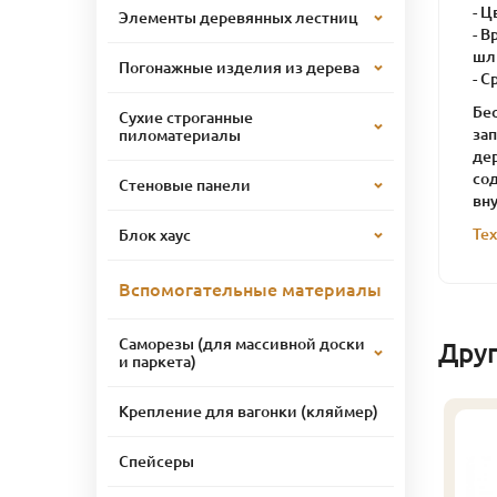
- Ц
Элементы деревянных лестниц
- В
шл
Погонажные изделия из дерева
- С
Бес
Сухие строганные
за
пиломатериалы
де
со
Стеновые панели
вн
Те
Блок хаус
Вспомогательные материалы
Саморезы (для массивной доски
Дру
и паркета)
Крепление для вагонки (кляймер)
Спейсеры