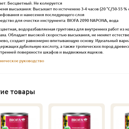
вет: Бесцветный. Не колеруется
ремя высыхания: Высыхает по истечению 3-4 часов (20 °С/50-55 % 
ифования и нанесения последующего слоя
редство для очистки инструмента: BIOFA 2090 NAPONA, вода
цветная, водоразбавляемая грунтовка для внутренних работ из н
паха. Обладает высокой скоростью высыхания, не меняет естеств
рево, создает равномерно впитывающую основу. Идеальный вариа
держащих дубильную кислоту, а также тропических пород древес
утренней поверхности шкафов и выдвижных ящиков.
хническое руководство
гие товары