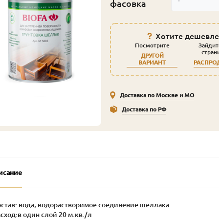
фасовка
Хотите дешевле
Посмотрите
Зайдит
стран
ДРУГОЙ
ВАРИАНТ
РАСПРО
Доставка по Москве и МО
Доставка по РФ
исание
остав: вода, водорастворимое соединение шеллака
асход:в один слой 20 м.кв./л