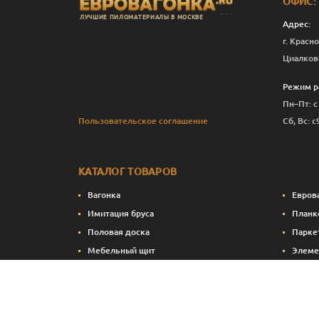
ОФИС:
ЛУЧШИЕ ПИЛОМАТЕРИАЛЫ В МОСКВЕ
Адрес:
г. Красно
Циалков
Режим р
Пн–Пт: с
Пользовательское соглашение
Сб, Вс: с
КАТАЛОГ ТОВАРОВ
Вагонка
Евров
Имитация бруса
Планк
Половая доска
Парке
Мебельный щит
Элеме
Сухие строганные пиломатериалы
Стено
Натуральные краски и масла