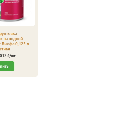
рунтовка
к на водной
 Биофа 0,125 л
етная
 012
₽/шт
пить