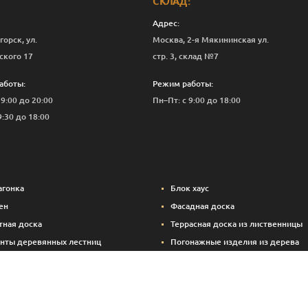
СКЛАД:
Адрес:
горск, ул.
Москва, 2-я Мякининская ул.
ского 17
стр. 3, склад №7
аботы:
Режим работы:
 9:00 до 20:00
Пн–Пт: с 9:00 до 18:00
9:30 до 18:00
агонка
Блок хаус
ен
Фасадная доска
тная доска
Террасная доска из лиственницы
нты деревянных лестниц
Погонажные изделия из дерева
вые панели
Вспомогательные материалы (кре
Брикетированный уголь