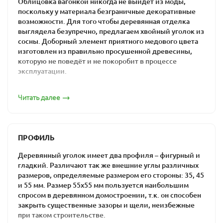
Облицовка вагонкой никогда не выйдет из моды,
поскольку у материала безграничные декоративные
возможности. Для того чтобы деревянная отделка
выглядела безупречно, предлагаем хвойный уголок из
сосны. Доборный элемент приятного медового цвета
изготовлен из правильно просушенной древесины,
которую не поведёт и не покоробит в процессе
эксплуатации.
Изделие предлагается в стандартном и фигурном
Читать далее
исполнении. Изящные профилированные уголки для
внешних углов используют не только по прямому
назначению, но и в качестве художественных
элементов, украшающих облицовку. Три варианта
ПРОФИЛЬ
размеров — 35, 45 и 55 мм — легко закроют трещины и
неровности, превратив недорогую отделку в
Деревянный уголок имеет два профиля – фигурный и
эффектный декор. Для того чтобы усилить
гладкий. Различают так же внешние углы различных
впечатление и сделать поверхность визуально богаче,
размеров, определяемые размером его стороны: 35, 45
внешний уголок можно покрыть лаком на 1–2 тона
и 55 мм. Размер 55х55 мм пользуется наибольшим
темнее основного материала.
спросом в деревянном домостроении, т.к. он способен
закрыть существенные зазоры и щели, неизбежные
Мы гарантируем качество изделий и доступные цены.
при таком строительстве.
Чудесный запах смолистой хвои прилагается