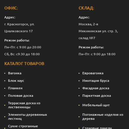
ОФИС:
СКЛАД:
Адрес:
Адрес:
г. Красногорск, ул.
Москва, 2-я
Циалковского 17
Мякининская ул. стр. 3,
склад №7
Режим работы:
Пн–Пт: с 9:00 до 20:00
Режим работы:
Сб, Вс: с9:30 до 18:00
Пн–Пт: с 9:00 до 18:00
КАТАЛОГ ТОВАРОВ
Вагонка
Евровагонка
Блок хаус
Имитация бруса
Планкен
Фасадная доска
Половая доска
Паркетная доска
Террасная доска из
Мебельный щит
лиственницы
Элементы деревянных
Погонажные изделия из
лестниц
дерева
Сухие строганные
Стеновые панели