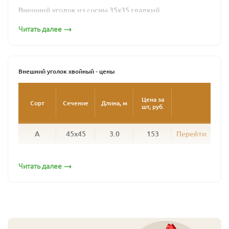
бесплатно.
Внешний уголок из сосны 35х35 гладкий
Читать далее
Внешний уголок хвойный - цены
Цена за
Сорт
Сечение
Длина, м
Внешний уголок из сосны 35х35 фигурный
шт, руб.
А
45x45
3.0
153
Перейти
Читать далее