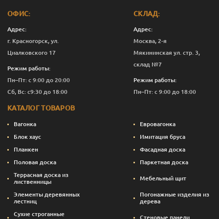
ОФИС:
СКЛАД:
Адрес:
Адрес:
г. Красногорск, ул.
Москва, 2-я
Циалковского 17
Мякининская ул. стр. 3,
склад №7
Режим работы:
Пн–Пт: с 9:00 до 20:00
Режим работы:
Сб, Вс: с9:30 до 18:00
Пн–Пт: с 9:00 до 18:00
КАТАЛОГ ТОВАРОВ
Вагонка
Евровагонка
Блок хаус
Имитация бруса
Планкен
Фасадная доска
Половая доска
Паркетная доска
Террасная доска из
Мебельный щит
лиственницы
Элементы деревянных
Погонажные изделия из
лестниц
дерева
Сухие строганные
Стеновые панели