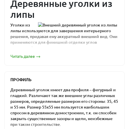
Деревянные уголки из
липы
Уголки из
липы используются для завершения интерьерного
решения, придавая ему аккуратный внешний вид. Они
применяются для финишной отделки углов
помещений, дверных и оконных проемов, а также
закрывают места стыков различных материалов,
Читать далее
защищая их от преждевременной деформации.
Погонажные изделия из липы обладают оригинальной
фактурой дерева, натуральным оттенком, при этом они
ПРОФИЛЬ
хорошо сочетаются с другими деревянными
поверхностями. Они активно используются при
Деревянный уголок имеет два профиля – фигурный и
отделке бань и саун, позволяя не только создавать
гладкий. Различают так же внешние углы различных
самобытный стиль интерьера, но и обеспечивать
размеров, определяемые размером его стороны: 35, 45
комфортные условия для полноценного отдыха.
и 55 мм. Размер 55х55 мм пользуется наибольшим
спросом в деревянном домостроении, т.к. он способен
Основные свойства
закрыть существенные зазоры и щели, неизбежные
при таком строительстве.
изделий