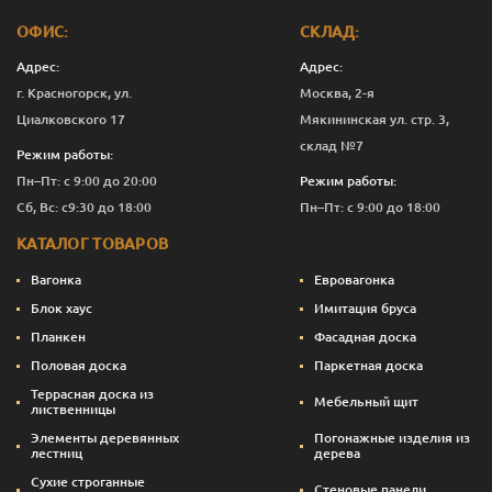
ОФИС:
СКЛАД:
Адрес:
Адрес:
г. Красногорск, ул.
Москва, 2-я
Циалковского 17
Мякининская ул. стр. 3,
склад №7
Режим работы:
Пн–Пт: с 9:00 до 20:00
Режим работы:
Сб, Вс: с9:30 до 18:00
Пн–Пт: с 9:00 до 18:00
КАТАЛОГ ТОВАРОВ
Вагонка
Евровагонка
Блок хаус
Имитация бруса
Планкен
Фасадная доска
Половая доска
Паркетная доска
Террасная доска из
Мебельный щит
лиственницы
Элементы деревянных
Погонажные изделия из
лестниц
дерева
Сухие строганные
Стеновые панели