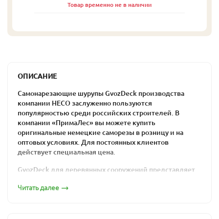
Товар временно не в наличии
ОПИСАНИЕ
Самонарезающие шурупы GvozDeck производства
компании HECO заслуженно пользуются
популярностью среди российских строителей. В
компании «ПримаЛес» вы можете купить
оригинальные немецкие саморезы в розницу и на
оптовых условиях. Для постоянных клиентов
действует специальная цена.
GvozDeck для деревянных сооружений представляет
собой саморез с неполной резьбой и тарельчатой
Читать далее
головкой особой формы. Изделия обеспечивают
надежное сцепление элементов конструкции,
благодаря качественной оцинковке не ржавеют и
легко монтируются вручную или при помощи