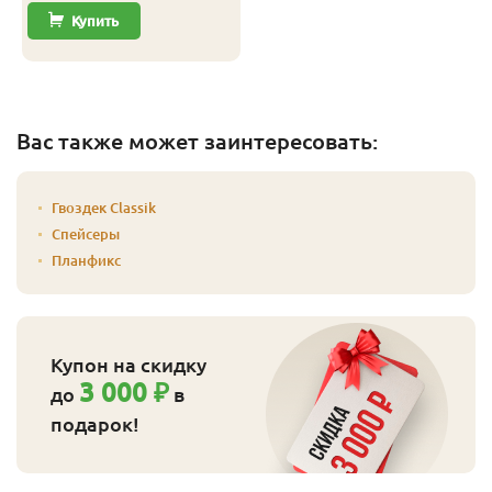
Купить
Вас также может заинтересовать:
Гвоздек Classik
Спейсеры
Планфикс
Купон на скидку
3 000 ₽
до
в
подарок!