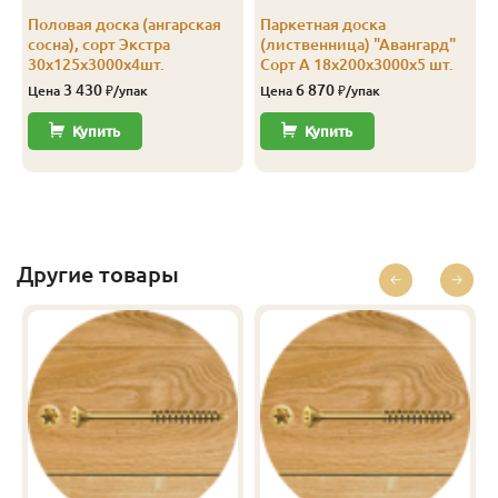
Половая доска (ангарская
Паркетная доска
сосна), сорт Экстра
(лиственница) "Авангард"
30х125х3000х4шт.
Сорт А 18х200х3000х5 шт.
3 430
6 870
Цена
₽/упак
Цена
₽/упак
Купить
Купить
Другие товары