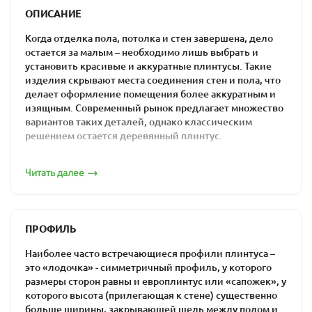
ОПИСАНИЕ
Когда отделка пола, потолка и стен завершена, дело
остается за малым – необходимо лишь выбрать и
установить красивые и аккуратные плинтусы. Такие
изделия скрывают места соединения стен и пола, что
делает оформление помещения более аккуратным и
изящным. Современный рынок предлагает множество
вариантов таких деталей, однако классическим
решением остается деревянный плинтус.
Без такой детали сложно представить оформление
Читать далее
современной комнаты. А все потому, что напольный
деревянный плинтус выполняет одновременно
несколько функций:
украшает, подчеркивает и дополняет
ПРОФИЛЬ
оформление напольного покрытия;
Наиболее часто встречающиеся профили плинтуса –
маскирует щели в местах соединения стен и
это «лодочка» - симметричный профиль, у которого
пола;
размеры сторон равны и европлинтус или «сапожек», у
которого высота (прилегающая к стене) существенно
позволяет аккуратно и незаметно
больше ширины, закрывающей щель между полом и