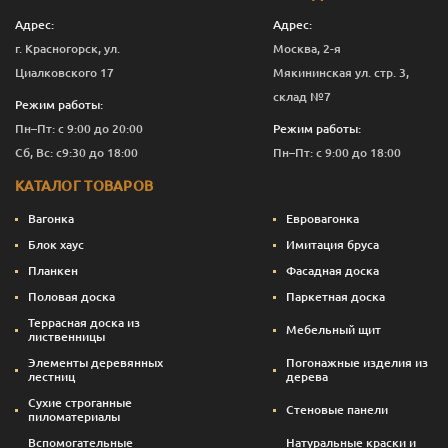
Адрес:
Адрес:
г. Красногорск, ул.
Москва, 2-я
Циалковского 17
Мякининская ул. стр. 3,
склад №7
Режим работы:
Пн–Пт: с 9:00 до 20:00
Режим работы:
Сб, Вс: с9:30 до 18:00
Пн–Пт: с 9:00 до 18:00
КАТАЛОГ ТОВАРОВ
Вагонка
Евровагонка
Блок хаус
Имитация бруса
Планкен
Фасадная доска
Половая доска
Паркетная доска
Террасная доска из
Мебельный щит
лиственницы
Элементы деревянных
Погонажные изделия из
лестниц
дерева
Сухие строганные
Стеновые панели
пиломатериалы
Вспомогательные
Натуральные краски и