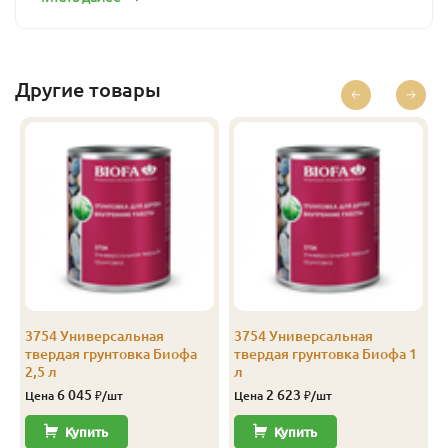
Бесцветный
10
21 293
Перейти
Техническое руководство
Другие товары
3754 Универсальная
3754 Универсальная
твердая грунтовка Биофа
твердая грунтовка Биофа 1
2,5 л
л
6 045
2 623
Цена
₽/шт
Цена
₽/шт
Купить
Купить