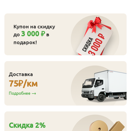
покрытии. Глубоко проникая в структуру дерева,
образует плотный защитный слой и подчеркивает
естественный рисунок и тон деревянной поверхности.
Продукт антистатический, грязеотталкивающий и
Купон на скидку
устойчивый к царапинам.
3 000 ₽
до
в
Техническое руководство
подарок!
Доставка
75
₽/км
Подробнее
Cкидка
2
%