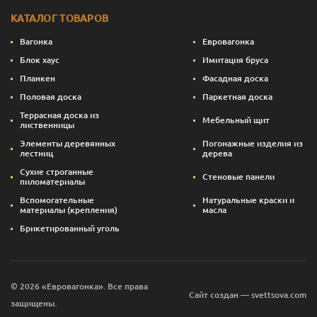
КАТАЛОГ ТОВАРОВ
Вагонка
Евровагонка
Блок хаус
Имитация бруса
Планкен
Фасадная доска
Половая доска
Паркетная доска
Террасная доска из
Мебельный щит
лиственницы
Элементы деревянных
Погонажные изделия из
лестниц
дерева
Сухие строганные
Стеновые панели
пиломатериалы
Вспомогательные
Натуральные краски и
материалы (крепления)
масла
Брикетированный уголь
© 2026 «Евровагонка». Все права
Сайт создан — svettsova.com
защищены.