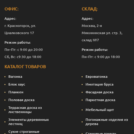
ОФИС:
СКЛАД:
Адрес:
Адрес:
г. Красногорск, ул.
Москва, 2-я
Циалковского 17
Мякининская ул. стр. 3,
склад №7
Режим работы:
Пн–Пт: с 9:00 до 20:00
Режим работы:
Сб, Вс: с9:30 до 18:00
Пн–Пт: с 9:00 до 18:00
КАТАЛОГ ТОВАРОВ
Вагонка
Евровагонка
Блок хаус
Имитация бруса
Планкен
Фасадная доска
Половая доска
Паркетная доска
Террасная доска из
Мебельный щит
лиственницы
Элементы деревянных
Погонажные изделия из
лестниц
дерева
Сухие строганные
Стеновые панели