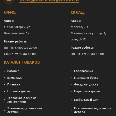
ОФИС:
СКЛАД:
Адрес:
Адрес:
г. Красногорск, ул.
Москва, 2-я
Циалковского 17
Мякининская ул. стр. 3,
склад №7
Режим работы:
Пн–Пт: с 9:00 до 20:00
Режим работы:
Сб, Вс: с9:30 до 18:00
Пн–Пт: с 9:00 до 18:00
КАТАЛОГ ТОВАРОВ
Вагонка
Евровагонка
Блок хаус
Имитация бруса
Планкен
Фасадная доска
Половая доска
Паркетная доска
Террасная доска из
Мебельный щит
лиственницы
Элементы деревянных
Погонажные изделия из
лестниц
дерева