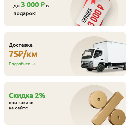
3 000 ₽
до
в
подарок!
Доставка
75
₽/км
Подробнее
Cкидка
2
%
при заказе
на сайте