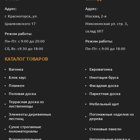
Адрес:
Адрес:
г. Красногорск, ул.
Москва, 2-я
Циалковского 17
Мякининская ул. стр. 3,
склад №7
Режим работы:
Пн–Пт: с 9:00 до 20:00
Режим работы:
Сб, Вс: с9:30 до 18:00
Пн–Пт: с 9:00 до 18:00
КАТАЛОГ ТОВАРОВ
Вагонка
Евровагонка
Блок хаус
Имитация бруса
Планкен
Фасадная доска
Половая доска
Паркетная доска
Террасная доска из
Мебельный щит
лиственницы
Элементы деревянных
Погонажные изделия из
лестниц
дерева
Сухие строганные
Стеновые панели
пиломатериалы
Вспомогательные
Натуральные краски и