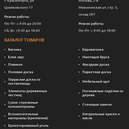
г. Красногорск, ул.
Москва, 2-я
Циалковского 17
Мякининская ул. стр. 3,
склад №7
Режим работы:
Пн–Пт: с 9:00 до 20:00
Режим работы:
Сб, Вс: с9:30 до 18:00
Пн–Пт: с 9:00 до 18:00
КАТАЛОГ ТОВАРОВ
Вагонка
Евровагонка
Блок хаус
Имитация бруса
Планкен
Фасадная доска
Половая доска
Паркетная доска
Террасная доска из
Мебельный щит
лиственницы
Элементы деревянных
Погонажные изделия из
лестниц
дерева
Сухие строганные
Стеновые панели
пиломатериалы
Вспомогательные
Натуральные краски и
материалы (крепления)
масла
Брикетированный уголь