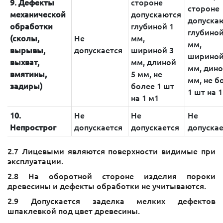
9. Дефекты
стороне
стороне
механической
допускаются
допуска
обработки
глубиной 1
глубиной
(сколы,
Не
мм,
мм,
вырывы,
допускается
шириной 3
шириной
выхват,
мм, длиной
мм, дино
вмятины,
5 мм, не
мм, не б
задиры)
более 1 шт
1 шт на 
на 1 м1
10.
Не
Не
Не
Непрострог
допускается
допускается
допускае
2.7​ Лицевыми являются поверхности видимые при
эксплуатации.
2.​8 На оборотной стороне изделия пороки
древесины и дефекты обработки не учитываются.
2.​9 Допускается заделка мелких дефектов
шпаклевкой под цвет древесины.