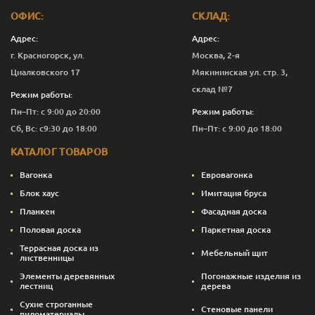
ОФИС:
СКЛАД:
Адрес:
Адрес:
г. Красногорск, ул.
Москва, 2-я
Циалковского 17
Мякининская ул. стр. 3,
склад №7
Режим работы:
Пн–Пт: с 9:00 до 20:00
Режим работы:
Сб, Вс: с9:30 до 18:00
Пн–Пт: с 9:00 до 18:00
КАТАЛОГ ТОВАРОВ
Вагонка
Евровагонка
Блок хаус
Имитация бруса
Планкен
Фасадная доска
Половая доска
Паркетная доска
Террасная доска из
Мебельный щит
лиственницы
Элементы деревянных
Погонажные изделия из
лестниц
дерева
Сухие строганные
Стеновые панели
пиломатериалы