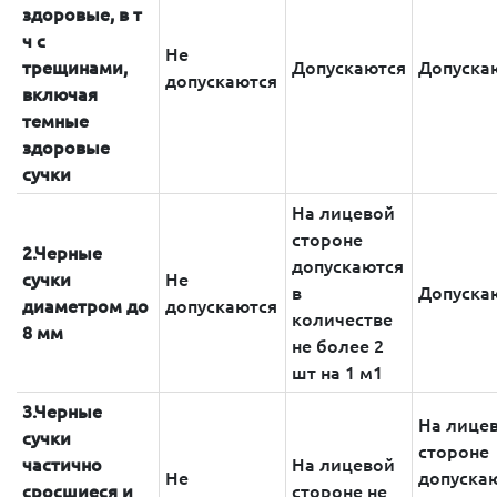
здоровые, в т
ч с
Не
трещинами,
Допускаются
Допуска
допускаются
включая
темные
здоровые
сучки
На лицевой
стороне
2.Черные
допускаются
сучки
Не
в
Допуска
диаметром до
допускаются
количестве
8 мм
не более 2
шт на 1 м1
3.Черные
На лице
сучки
стороне
частично
На лицевой
Не
допуска
сросшиеся и
стороне не