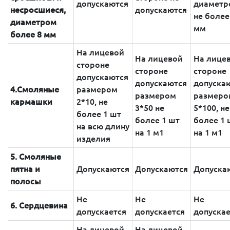
допускаются
диаметр
несросшиеся,
допускаются
не более
диаметром
мм
более 8 мм
На лицевой
На лицевой
На лице
стороне
стороне
стороне
допускаются
допускаются
допуска
4.Смоляные
размером
размером
размеро
кармашки
2*10, не
3*50 не
5*100, не
более 1 шт
более 1 шт
более 1 
на всю длину
на 1 м1
на 1 м1
изделия
5. Смоляные
пятна и
Допускаются
Допускаются
Допуска
полосы
Не
Не
Не
6. Сердцевина
допускается
допускается
допускае
На лицевой
На лицевой