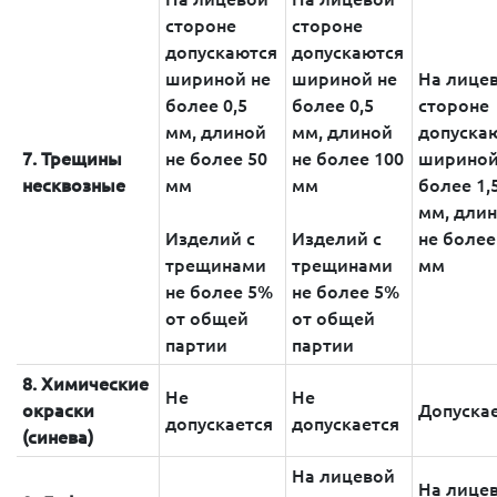
стороне
стороне
допускаются
допускаются
шириной не
шириной не
На лице
более 0,5
более 0,5
стороне
мм, длиной
мм, длиной
допуска
7. Трещины
не более 50
не более 100
шириной
несквозные
мм
мм
более 1,
мм, дли
Изделий с
Изделий с
не более
трещинами
трещинами
мм
не более 5%
не более 5%
от общей
от общей
партии
партии
8. Химические
Не
Не
окраски
Допуска
допускается
допускается
(синева)
На лицевой
На лице