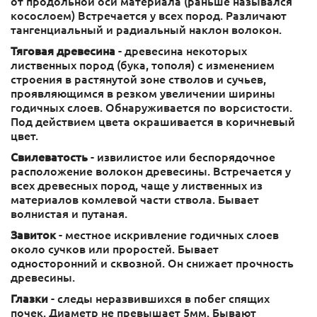
от продольной оси материала (раньше назывался
косослоем) Встречается у всех пород. Различают
тангенциальный и радиальный наклон волокон.
Тяговая древесина
- древесина некоторых
лиственных пород (бука, тополя) с изменением
строения в растянутой зоне стволов и сучьев,
проявляющимся в резком увеличении ширины
годичных слоев. Обнаруживается по ворсистости.
Под действием цвета окрашивается в коричневый
цвет.
Свилеватость
- извилистое или беспорядочное
расположение волокон древесины. Встречается у
всех древесных пород, чаще у лиственных из
материалов комлевой части ствола. Бывает
волнистая и путаная.
Завиток
- местное искривление годичных слоев
около сучков или проростей. Бывает
односторонний и сквозной. Он снижает прочность
древесины.
Глазки
- следы неразвившихся в побег спящих
почек. Диаметр не превышает 5мм. Бывают