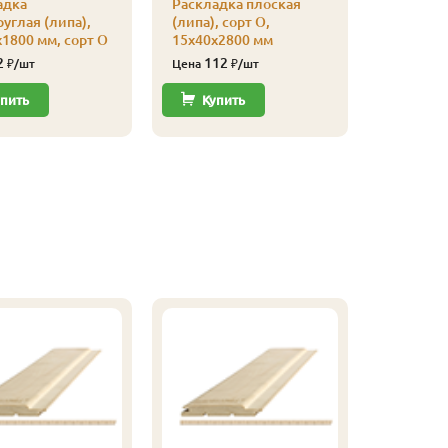
адка
Раскладка плоская
уп
углая (липа),
(липа), сорт О,
110
Цена
1800 мм, сорт О
15х40х2800 мм
2
112
₽/шт
Цена
₽/шт
Купи
пить
Купить