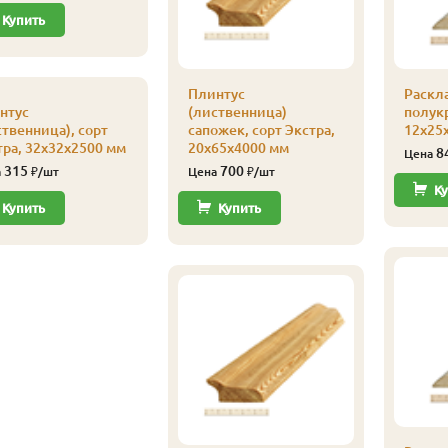
Купить
Плинтус
Раскл
нтус
(лиственница)
полукр
ственница), сорт
сапожек, сорт Экстра,
12х25х
тра, 32х32х2500 мм
20х65х4000 мм
8
Цена
315
700
а
₽/шт
Цена
₽/шт
Ку
Купить
Купить