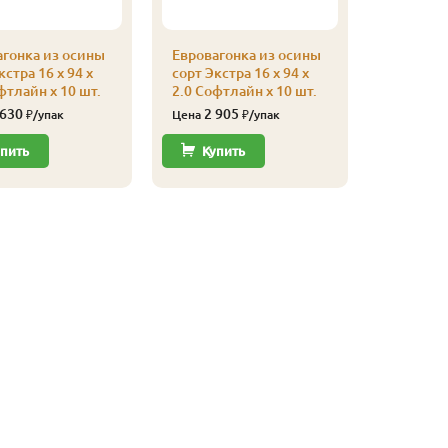
агонка из осины
Евровагонка из осины
кстра 16 x 94 x
сорт Экстра 16 x 94 x
фтлайн x 10 шт.
2.0 Софтлайн x 10 шт.
 630
2 905
₽/упак
Цена
₽/упак
пить
Купить