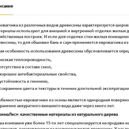
исание
ровагонка из различных видов древесины характеризуется широ
териалы используют для внешней и внутренней отделки жилых до
зяйственных построек. И если для отделки стен жилых помещени
весины, то для обшивки бань и саун применяется евровагонка из
кая особенность использования древесины обусловливается опр
низкая теплопроводность,
отсутствие в составе смол,
хорошие антибактериальные свойства,
устойчивость к гниению,
сохранение цвета и текстуры в течение длительной эксплуатации
обенностью евровагонки из осины является однородная поверхнос
ранение аккуратного внешнего вида даже через много лет.
римаЛес»: качественные материалы из натурального дерева
ша компания уже более 15-ти лет специализируется на продаже 
ериалов, изготовленных из различных видов древесины. У нас вы