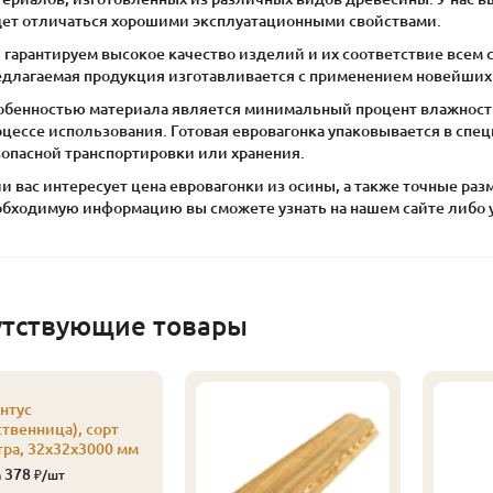
дет отличаться хорошими эксплуатационными свойствами.
 гарантируем высокое качество изделий и их соответствие всем 
едлагаемая продукция изготавливается с применением новейших 
обенностью материала является минимальный процент влажност
оцессе использования. Готовая евровагонка упаковывается в сп
зопасной транспортировки или хранения.
и вас интересует цена евровагонки из осины, а также точные р
обходимую информацию вы сможете узнать на нашем сайте либо у
утствующие товары
нтус
ственница), сорт
тра, 32х32х3000 мм
378
а
₽/шт