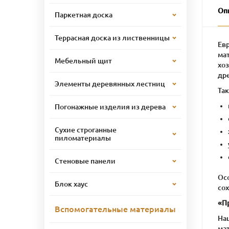
Оп
Паркетная доска
Террасная доска из лиственницы
Ев
ма
Мебельный щит
хо
дре
Элементы деревянных лестниц
Та
Погонажные изделия из дерева
Сухие строганные
пиломатериалы
Стеновые панели
Ос
Блок хаус
сох
«П
Вспомогательные материалы
На
мат