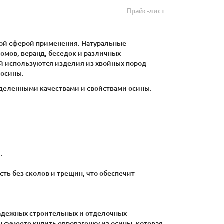
Прайс-лист
кой сферой применения. Натуральные
мов, веранд, беседок и различных
й используются изделия из хвойных пород
 осины.
еделенными качествами и свойствами осины:
.
ть без сколов и трещин, что обеспечит
надежных строительных и отделочных
 сумеете купить евровагонку из осины, которая