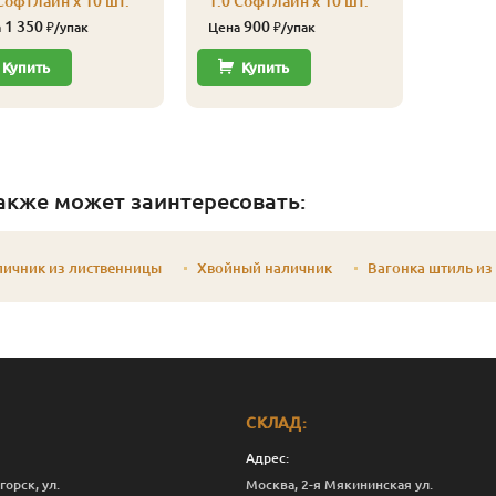
Софтлайн x 10 шт.
1.0 Софтлайн x 10 шт.
1 350
900
а
₽/упак
Цена
₽/упак
Купить
Купить
акже может заинтересовать:
личник из лиственницы
Хвойный наличник
Вагонка штиль из
СКЛАД:
Адрес:
горск, ул.
Москва, 2-я Мякининская ул.