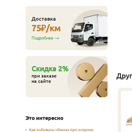
п
110
ена
₽/упак
Доставка
Купить
75
₽/км
Подробнее
Cкидка
2
%
Дру
при заказе
на сайте
Это интересно
Как избежать обмана при покупке