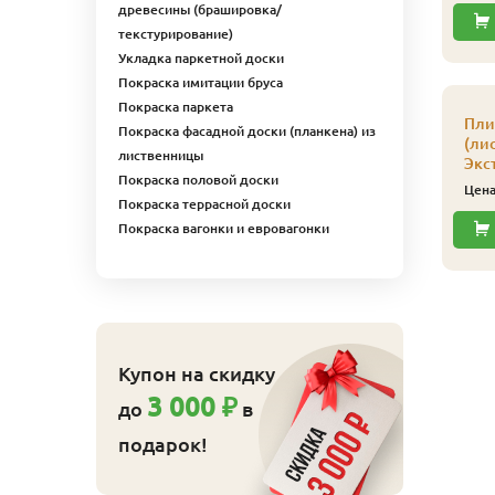
древесины (брашировка/
текстурирование)
Укладка паркетной доски
Покраска имитации бруса
ляймер № 5 100 шт/
Кляймер № 4
Покраска паркета
п
усиленный 150 шт/уп
Пли
Покраска фасадной доски (планкена) из
(ли
110
540
ена
₽/упак
Цена
₽/упак
лиственницы
Экс
Покраска половой доски
Купить
Купить
Цен
Покраска террасной доски
Покраска вагонки и евровагонки
Купон на скидку
3 000 ₽
до
в
подарок!
ляймер № 4 100 шт/