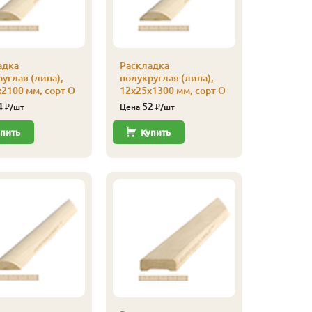
адка
Раскладка
Кляймер
углая (липа),
полукруглая (липа),
уп
2100 мм, сорт О
12х25х1300 мм, сорт О
110
Цена
4
52
₽/шт
Цена
₽/шт
Купи
пить
Купить
Кляймер