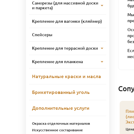
Саморезы (для массивной доски
бу
и паркета)
Мы
пр
Крепление для вагонки (кляймер)
Ос
Спейсеры
пр
бе
Крепление для террасной доски
Есл
не
Крепление для планкена
Натуральные краски и масла
Соп
Брикетированный уголь
Дополнительные услуги
Пли
(ли
Экс
Окраска отделочных материалов
Цен
Искусственное состаривание