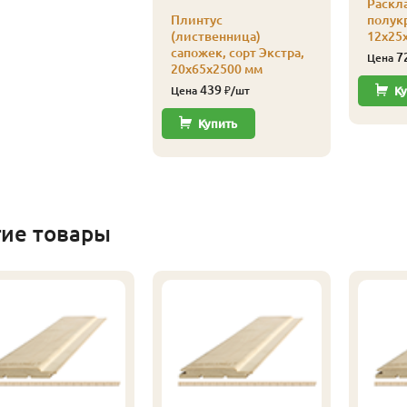
Раскл
Плинтус
полукр
(лиственница)
12х25х
сапожек, сорт Экстра,
7
Цена
20х65х2500 мм
439
Цена
₽/шт
Ку
Купить
гие товары