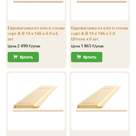
ы
Евровагонка из ели и сосны
Евровагонка из ели и сосны
сорт А-В 14 x 146 x 4.0 x 6
сорт А-В 14 x 146 x 3.0
шт.
Штиль x 6 шт.
2 490
1 865
Цена
₽/упак
Цена
₽/упак
Купить
Купить