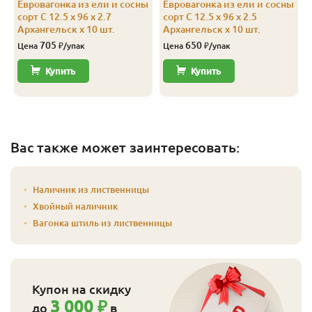
ы
Евровагонка из ели и сосны
Евровагонка из ели и сосны
сорт С 12.5 x 96 x 2.7
сорт С 12.5 x 96 x 2.5
Архангельск x 10 шт.
Архангельск x 10 шт.
705
650
Цена
₽/упак
Цена
₽/упак
Купить
Купить
Вас также может заинтересовать:
Наличник из лиственницы
Хвойный наличник
Вагонка штиль из лиственницы
Купон на скидку
3 000 ₽
до
в