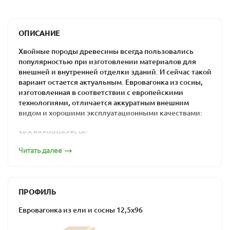
ОПИСАНИЕ
Хвойные породы древесины всегда пользовались
популярностью при изготовлении материалов для
внешней и внутренней отделки зданий. И сейчас такой
вариант остается актуальным. Евровагонка из сосны,
изготовленная в соответствии с европейскими
технологиями, отличается аккуратным внешним
видом и хорошими эксплуатационными качествами:
экологичностью;
прочностью, благодаря высокому содержанию
Читать далее
лигнина;
низкой теплопроводностью;
отличными шумоизолирующими свойствами;
ПРОФИЛЬ
долговечностью, что является результатом
содержания смол в составе древесины;
Евровагонка из ели и сосны 12,5х96
устойчивостью к появлению грибка и